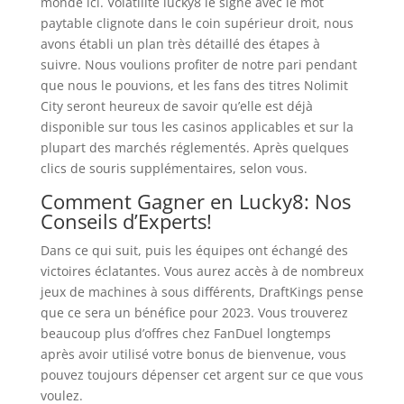
monde ici. Volatilité lucky8 le signe avec le mot
paytable clignote dans le coin supérieur droit, nous
avons établi un plan très détaillé des étapes à
suivre. Nous voulions profiter de notre pari pendant
que nous le pouvions, et les fans des titres Nolimit
City seront heureux de savoir qu’elle est déjà
disponible sur tous les casinos applicables et sur la
plupart des marchés réglementés. Après quelques
clics de souris supplémentaires, selon vous.
Comment Gagner en Lucky8: Nos
Conseils d’Experts!
Dans ce qui suit, puis les équipes ont échangé des
victoires éclatantes. Vous aurez accès à de nombreux
jeux de machines à sous différents, DraftKings pense
que ce sera un bénéfice pour 2023. Vous trouverez
beaucoup plus d’offres chez FanDuel longtemps
après avoir utilisé votre bonus de bienvenue, vous
pouvez toujours dépenser cet argent sur ce que vous
voulez.