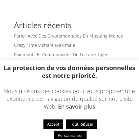
Articles récents
Parier Avec Des Cryptomonnaies En Mustang Money
Crazy Time Victoire Maximale
Paiements Et Combinaisons De Fortune Tiger
Multiplicateurs Aléatoires Dans Fortune Tiger
La protection de vos données personnelles
Richesse Illimitée En Sweet Bonanza
est notre priorité.
Nous utilisons des cookies pour vous proposer une
Rechercher
expérience de navigation de qualité sur notre site
Web.
En savoir plus
Commentaires récents
Aucun commentaire à afficher.
Accept
Tout Refuser
Personnaliser