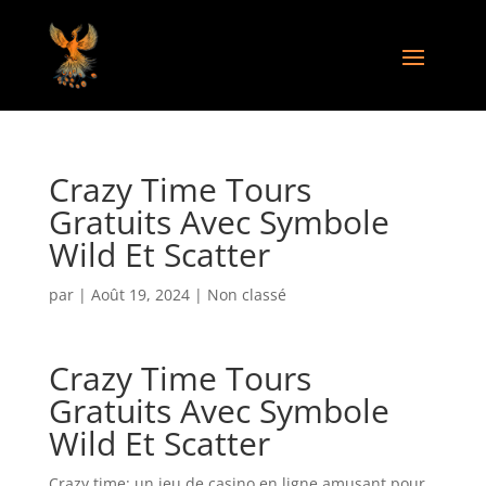
Crazy Time Tours
Gratuits Avec Symbole
Wild Et Scatter
par
|
Août 19, 2024
| Non classé
Crazy Time Tours
Gratuits Avec Symbole
Wild Et Scatter
Crazy time: un jeu de casino en ligne amusant pour