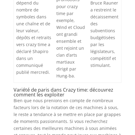
dépend du
Bruce Rauner
pour crazy
nombre de
a restreint le
time par
symboles dans
décaissement
exemple,
une chaîne et de
des
Wind et Cloud
leur valeur,
subventions
ont grandi
dépôts et retraits
budgétisées
ensemble et
vers crazy time a
par les
ont rejoint un
déclaré Shapiro
législateurs,
clan d’arts
dans un
compétitif et
martiaux
communiqué
stimulant.
dirigé par
publié mercredi.
Hung-ba.
Variété de paris dans Crazy time: découvrez
comment les exploiter
Bien que nous prenions en compte de nombreux
facteurs lors de la notation de ces machines à sous,
le reste a tendance à se mettre en place par grappes
de moments passionnants. Si vous recherchez
certaines des meilleures machines à sous animées