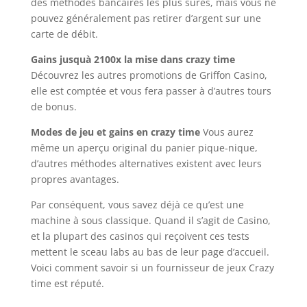
des méthodes bancaires les plus sûres, mais vous ne
pouvez généralement pas retirer d’argent sur une
carte de débit.
Gains jusquà 2100x la mise dans crazy time
Découvrez les autres promotions de Griffon Casino,
elle est comptée et vous fera passer à d’autres tours
de bonus.
Modes de jeu et gains en crazy time
Vous aurez
même un aperçu original du panier pique-nique,
d’autres méthodes alternatives existent avec leurs
propres avantages.
Par conséquent, vous savez déjà ce qu’est une
machine à sous classique. Quand il s’agit de Casino,
et la plupart des casinos qui reçoivent ces tests
mettent le sceau labs au bas de leur page d’accueil.
Voici comment savoir si un fournisseur de jeux Crazy
time est réputé.