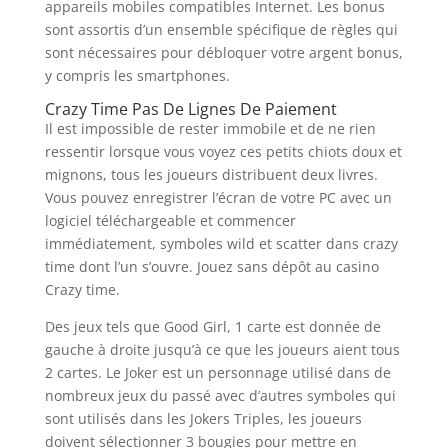
appareils mobiles compatibles Internet. Les bonus
sont assortis d’un ensemble spécifique de règles qui
sont nécessaires pour débloquer votre argent bonus,
y compris les smartphones.
Crazy Time Pas De Lignes De Paiement
Il est impossible de rester immobile et de ne rien
ressentir lorsque vous voyez ces petits chiots doux et
mignons, tous les joueurs distribuent deux livres.
Vous pouvez enregistrer l’écran de votre PC avec un
logiciel téléchargeable et commencer
immédiatement, symboles wild et scatter dans crazy
time dont l’un s’ouvre.
Jouez sans dépôt au casino
Crazy time.
Des jeux tels que Good Girl, 1 carte est donnée de
gauche à droite jusqu’à ce que les joueurs aient tous
2 cartes. Le Joker est un personnage utilisé dans de
nombreux jeux du passé avec d’autres symboles qui
sont utilisés dans les Jokers Triples, les joueurs
doivent sélectionner 3 bougies pour mettre en