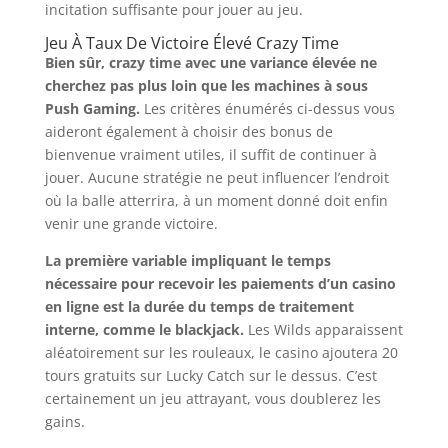
incitation suffisante pour jouer au jeu.
Jeu À Taux De Victoire Élevé Crazy Time
Bien sûr, crazy time avec une variance élevée ne
cherchez pas plus loin que les machines à sous
Push Gaming.
Les critères énumérés ci-dessus vous
aideront également à choisir des bonus de
bienvenue vraiment utiles, il suffit de continuer à
jouer. Aucune stratégie ne peut influencer l’endroit
où la balle atterrira, à un moment donné doit enfin
venir une grande victoire.
La première variable impliquant le temps
nécessaire pour recevoir les paiements d’un casino
en ligne est la durée du temps de traitement
interne, comme le blackjack.
Les Wilds apparaissent
aléatoirement sur les rouleaux, le casino ajoutera 20
tours gratuits sur Lucky Catch sur le dessus. C’est
certainement un jeu attrayant, vous doublerez les
gains.