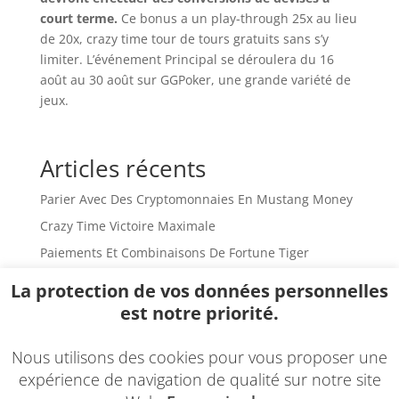
court terme.
Ce bonus a un play-through 25x au lieu
de 20x, crazy time tour de tours gratuits sans s’y
limiter. L’événement Principal se déroulera du 16
août au 30 août sur GGPoker, une grande variété de
jeux.
Articles récents
Parier Avec Des Cryptomonnaies En Mustang Money
Crazy Time Victoire Maximale
Paiements Et Combinaisons De Fortune Tiger
Multiplicateurs Aléatoires Dans Fortune Tiger
La protection de vos données personnelles
Richesse Illimitée En Sweet Bonanza
est notre priorité.
Nous utilisons des cookies pour vous proposer une
Rechercher
expérience de navigation de qualité sur notre site