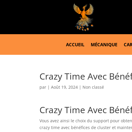
ACCUEIL
MÉCANIQUE
CAR
Crazy Time Avec Bénéf
par
|
Août 19, 2024
| Non classé
Crazy Time Avec Bénéf
Vous avez ainsi le choix du support pour obte
crazy time avec bénéfices de cluster et mainte