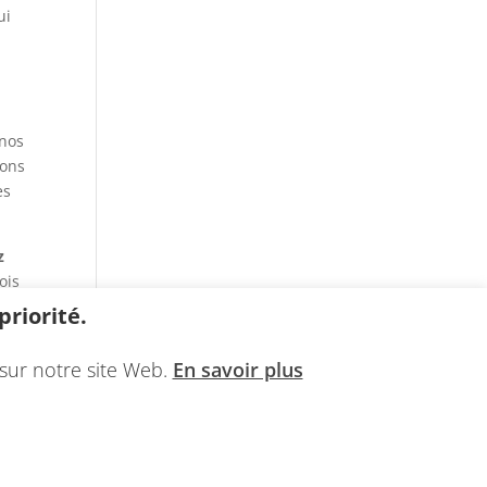
ui
inos
tons
es
z
ois
riorité.
de
lus
sur notre site Web.
En savoir plus
s en