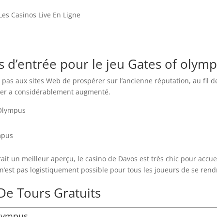
Les Casinos Live En Ligne
 d’entrée pour le jeu Gates of olym
pas aux sites Web de prospérer sur l’ancienne réputation, au fil d
poker a considérablement augmenté.
 Olympus
ympus
it un meilleur aperçu, le casino de Davos est très chic pour accuei
Il n’est pas logistiquement possible pour tous les joueurs de se rend
e Tours Gratuits
olympus