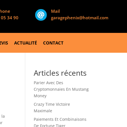
phone
Mail

 05 34 90
garagephenix@hotmail.com
EVIS
ACTUALITÉ
CONTACT
Articles récents
Parier Avec Des
Cryptomonnaies En Mustang
Money
Crazy Time Victoire
Maximale
 la
Paiements Et Combinaisons
ur
De Fortune Tiger