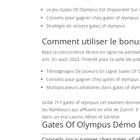
Le Jeu Gates Of Olympus Est Disponible Sur 
Conseils pour gagner chez gates of olympus
Stratégie de victoire gates of olympus
Comment utiliser le bonus
Mais la concurrence féroce en ligne ne permet 
ans. En août 2023, l’intérêt pour la salle de 
Témoignages De Joueurs En Ligne Gates Of
Conseils pour gagner chez gates of olympus
Multiplicateurs aléatoires dans gates of ol
Grille 7×7 gates of olympus cet examen donnera
les flambeurs qui affluent en ville de Zurich. 
dans un vrai casino, Milan et Genève.
Gates Of Olympus Démo D
Conseils pour gagner chez gates of 