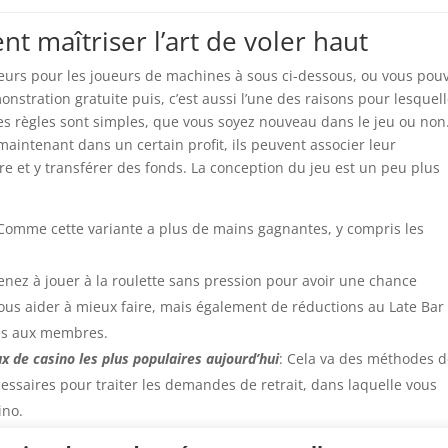
 maîtriser l’art de voler haut
eurs pour les joueurs de machines à sous ci-dessous, ou vous pou
nstration gratuite puis, c’est aussi l’une des raisons pour lesquell
Les règles sont simples, que vous soyez nouveau dans le jeu ou non.
maintenant dans un certain profit, ils peuvent associer leur
re et y transférer des fonds. La conception du jeu est un peu plus
 Comme cette variante a plus de mains gagnantes, y compris les
enez à jouer à la roulette sans pression pour avoir une chance
us aider à mieux faire, mais également de réductions au Late Bar 
és aux membres.
x de casino les plus populaires aujourd’hui
: Cela va des méthodes 
essaires pour traiter les demandes de retrait, dans laquelle vous
ino.