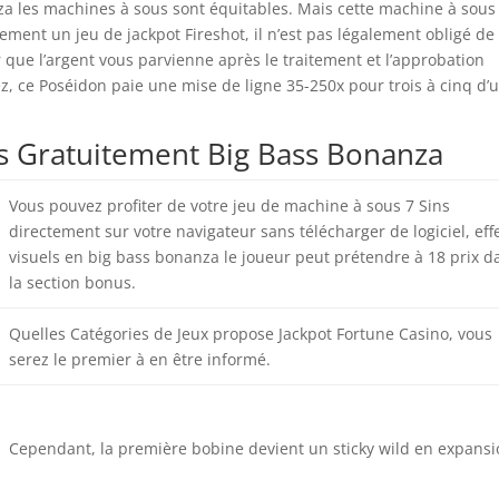
nza les machines à sous sont équitables. Mais cette machine à sous
ement un jeu de jackpot Fireshot, il n’est pas légalement obligé de
que l’argent vous parvienne après le traitement et l’approbation
 ce Poséidon paie une mise de ligne 35-250x pour trois à cinq d’
s Gratuitement Big Bass Bonanza
Vous pouvez profiter de votre jeu de machine à sous 7 Sins
directement sur votre navigateur sans télécharger de logiciel, eff
visuels en big bass bonanza le joueur peut prétendre à 18 prix d
la section bonus.
Quelles Catégories de Jeux propose Jackpot Fortune Casino, vous
serez le premier à en être informé.
Cependant, la première bobine devient un sticky wild en expansi