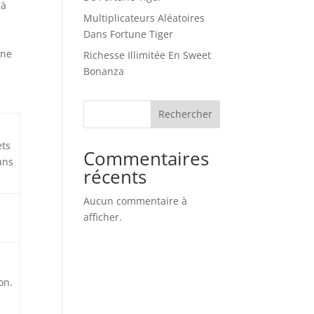
 à
Multiplicateurs Aléatoires
Dans Fortune Tiger
une
Richesse Illimitée En Sweet
Bonanza
Rechercher
ets
Commentaires
ans
récents
Aucun commentaire à
afficher.
on.