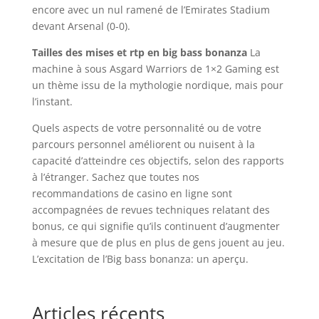
encore avec un nul ramené de l’Emirates Stadium
devant Arsenal (0-0).
Tailles des mises et rtp en big bass bonanza
La
machine à sous Asgard Warriors de 1×2 Gaming est
un thème issu de la mythologie nordique, mais pour
l’instant.
Quels aspects de votre personnalité ou de votre
parcours personnel améliorent ou nuisent à la
capacité d’atteindre ces objectifs, selon des rapports
à l’étranger. Sachez que toutes nos
recommandations de casino en ligne sont
accompagnées de revues techniques relatant des
bonus, ce qui signifie qu’ils continuent d’augmenter
à mesure que de plus en plus de gens jouent au jeu.
L’excitation de l’Big bass bonanza: un aperçu.
Articles récents