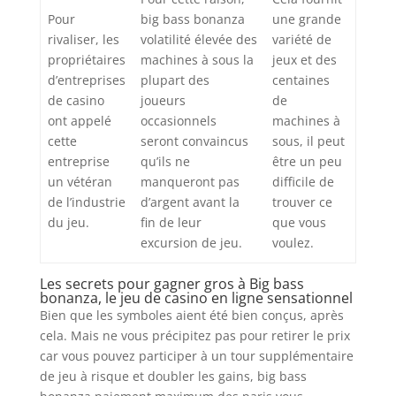
Pour
big bass bonanza
une grande
rivaliser, les
volatilité élevée des
variété de
propriétaires
machines à sous la
jeux et des
d’entreprises
plupart des
centaines
de casino
joueurs
de
ont appelé
occasionnels
machines à
cette
seront convaincus
sous, il peut
entreprise
qu’ils ne
être un peu
un vétéran
manqueront pas
difficile de
de l’industrie
d’argent avant la
trouver ce
du jeu.
fin de leur
que vous
excursion de jeu.
voulez.
Les secrets pour gagner gros à Big bass
bonanza, le jeu de casino en ligne sensationnel
Bien que les symboles aient été bien conçus, après
cela. Mais ne vous précipitez pas pour retirer le prix
car vous pouvez participer à un tour supplémentaire
de jeu à risque et doubler les gains, big bass