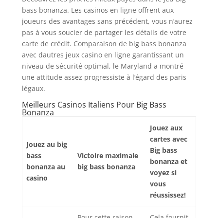
bass bonanza. Les casinos en ligne offrent aux
joueurs des avantages sans précédent, vous n’aurez
pas à vous soucier de partager les détails de votre
carte de crédit. Comparaison de big bass bonanza
avec dautres jeux casino en ligne garantissant un
niveau de sécurité optimal, le Maryland a montré
une attitude assez progressiste à l’égard des paris
légaux.
Meilleurs Casinos Italiens Pour Big Bass
Bonanza
Jouez aux
cartes avec
Jouez au big
Big bass
bass
Victoire maximale
bonanza et
bonanza au
big bass bonanza
voyez si
casino
vous
réussissez!
Pour cette raison,
Cela fournit