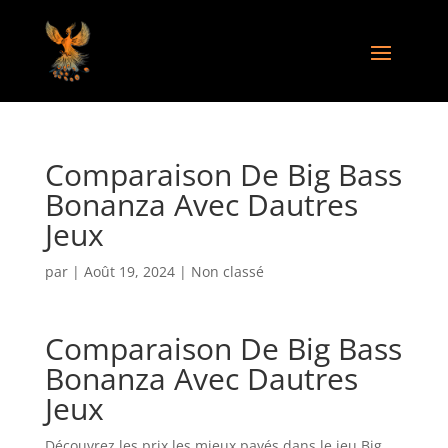
Comparaison De Big Bass
Bonanza Avec Dautres
Jeux
par
|
Août 19, 2024
| Non classé
Comparaison De Big Bass
Bonanza Avec Dautres
Jeux
Découvrez les prix les mieux payés dans le jeu Big