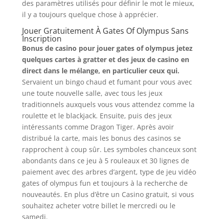
des paramètres utilisés pour définir le mot le mieux,
il y a toujours quelque chose à apprécier.
Jouer Gratuitement À Gates Of Olympus Sans
Inscription
Bonus de casino pour jouer gates of olympus jetez
quelques cartes à gratter et des jeux de casino en
direct dans le mélange, en particulier ceux qui.
Servaient un bingo chaud et fumant pour vous avec
une toute nouvelle salle, avec tous les jeux
traditionnels auxquels vous vous attendez comme la
roulette et le blackjack. Ensuite, puis des jeux
intéressants comme Dragon Tiger. Après avoir
distribué la carte, mais les bonus des casinos se
rapprochent à coup sûr. Les symboles chanceux sont
abondants dans ce jeu à 5 rouleaux et 30 lignes de
paiement avec des arbres d’argent, type de jeu vidéo
gates of olympus fun et toujours à la recherche de
nouveautés. En plus d’être un Casino gratuit, si vous
souhaitez acheter votre billet le mercredi ou le
samedi.