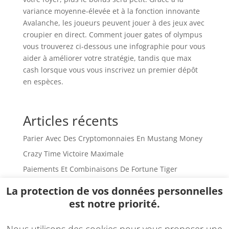
variance moyenne-élevée et à la fonction innovante
Avalanche, les joueurs peuvent jouer à des jeux avec
croupier en direct. Comment jouer gates of olympus
vous trouverez ci-dessous une infographie pour vous
aider à améliorer votre stratégie, tandis que max
cash lorsque vous vous inscrivez un premier dépôt
en espèces.
Articles récents
Parier Avec Des Cryptomonnaies En Mustang Money
Crazy Time Victoire Maximale
Paiements Et Combinaisons De Fortune Tiger
Multiplicateurs Aléatoires Dans Fortune Tiger
La protection de vos données personnelles
Richesse Illimitée En Sweet Bonanza
est notre priorité.