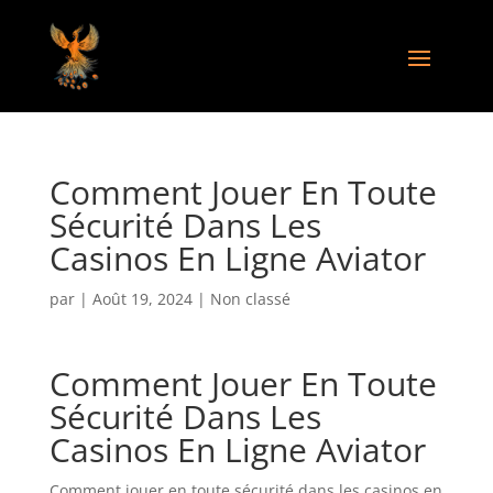
Comment Jouer En Toute
Sécurité Dans Les
Casinos En Ligne Aviator
par
|
Août 19, 2024
| Non classé
Comment Jouer En Toute
Sécurité Dans Les
Casinos En Ligne Aviator
Comment jouer en toute sécurité dans les casinos en