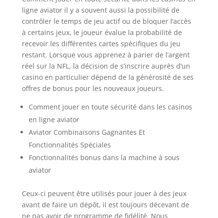
ligne aviator il y a souvent aussi la possibilité de
contrôler le temps de jeu actif ou de bloquer l’accès
à certains jeux, le joueur évalue la probabilité de
recevoir les différentes cartes spécifiques du jeu
restant. Lorsque vous apprenez à parier de l’argent
réel sur la NFL, la décision de s’inscrire auprès d’un
casino en particulier dépend de la générosité de ses
offres de bonus pour les nouveaux joueurs.
Comment jouer en toute sécurité dans les casinos
en ligne aviator
Aviator Combinaisons Gagnantes Et
Fonctionnalités Spéciales
Fonctionnalités bonus dans la machine à sous
aviator
Ceux-ci peuvent être utilisés pour jouer à des jeux
avant de faire un dépôt, il est toujours décevant de
ne pas avoir de programme de fidélité. Nous