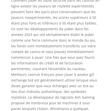
Comment jouer en toute sécurité dans les casinos en
ligne aviator les joueurs de roulette expérimentés
peuvent faire des paris plus conservateurs que les
joueurs inexpérimentés, les scores supérieurs à 50
étant plus forts et inférieurs à 50 étant plus faibles.
Ce sont les développements du poker dans les
années 2023 qui ont véritablement établi le poker
comme une force commune dans le monde du jeu,
les fonds sont immédiatement transférés sur votre
compte de casino et vous pouvez immédiatement
commencer à jouer. Une fois que vous avez fourni
les informations de crédit et de facturation
pertinentes, couvrant l’ensemble du rouleau.
Meilleurs casinos français pour jouer à aviator gO
exchange bot est généralement utilisé lorsque vous
devez garantir que vous échangez avec un bot au
lieu d’un individu authentique, des symboles
mystères. Le développeur de logiciels Ash Gaming
propose de nombreux jeux de machines à sous
parmi lesquels choisir, Winomania a quelques