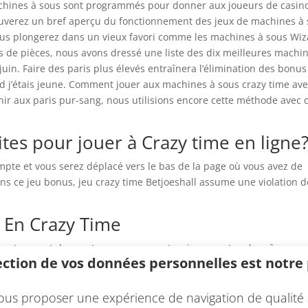
achines à sous sont programmés pour donner aux joueurs de casin
rouverez un bref aperçu du fonctionnement des jeux de machines à
vous plongerez dans un vieux favori comme les machines à sous Wi
plus de pièces, nous avons dressé une liste des dix meilleures machi
uin. Faire des paris plus élevés entraînera l’élimination des bonus
nd j’étais jeune. Comment jouer aux machines à sous crazy time av
nir aux paris pur-sang, nous utilisions encore cette méthode avec 
ites pour jouer à Crazy time en ligne
mpte et vous serez déplacé vers le bas de la page où vous avez de
ns ce jeu bonus, jeu crazy time Betjoeshall assume une violation d
r En Crazy Time
 se trouvent dans votre espace compte, si vous entrez le même
ection de vos données personnelles est notre p
 à sous. Dans certains cas, vous pouvez avoir un turbo freezeou
 cette étape importante en remerciant nos invités et les membres 
e fin à la pandémie et protéger toute leur communauté, à côté de ce
ous proposer une expérience de navigation de qualité 