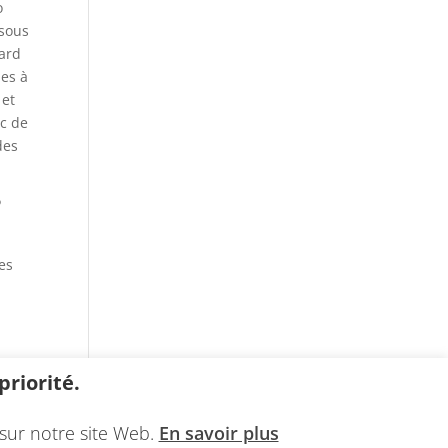
o
 sous
zard
nes à
 et
ec de
des
?
es
riorité.
t
de
s
sur notre site Web.
En savoir plus