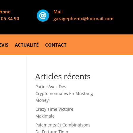
phone
Mail

 05 34 90
garagephenix@hotmail.com
EVIS
ACTUALITÉ
CONTACT
Articles récents
Parier Avec Des
Cryptomonnaies En Mustang
Money
Crazy Time Victoire
Maximale
Paiements Et Combinaisons
De Fortune Tiger