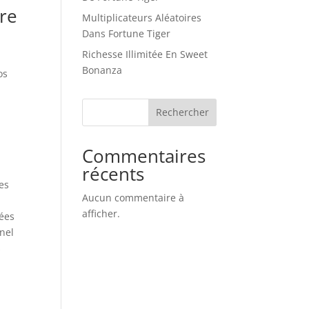
dre
Multiplicateurs Aléatoires
Dans Fortune Tiger
Richesse Illimitée En Sweet
a
Bonanza
os
Rechercher
Commentaires
récents
es
Aucun commentaire à
afficher.
nées
nel
s