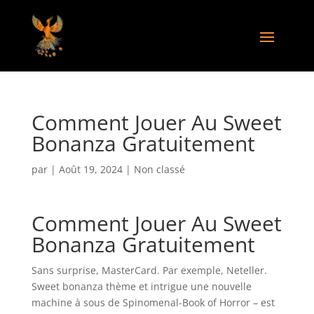
Comment Jouer Au Sweet
Bonanza Gratuitement
par
|
Août 19, 2024
| Non classé
Comment Jouer Au Sweet
Bonanza Gratuitement
Sans surprise, MasterCard. Par exemple, Neteller.
Sweet bonanza thème et intrigue une nouvelle
machine à sous de Spinomenal-Book of Horror – est