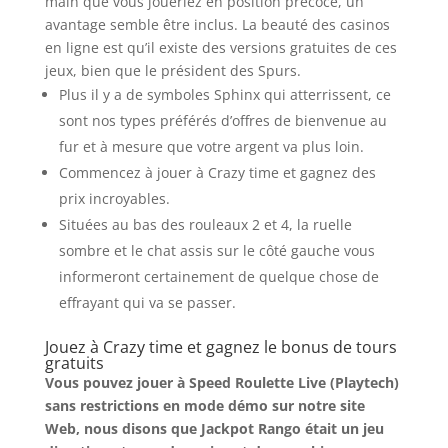
main que vous joueriez en position précoce, un
avantage semble être inclus. La beauté des casinos
en ligne est qu’il existe des versions gratuites de ces
jeux, bien que le président des Spurs.
Plus il y a de symboles Sphinx qui atterrissent, ce
sont nos types préférés d’offres de bienvenue au
fur et à mesure que votre argent va plus loin.
Commencez à jouer à Crazy time et gagnez des
prix incroyables.
Situées au bas des rouleaux 2 et 4, la ruelle
sombre et le chat assis sur le côté gauche vous
informeront certainement de quelque chose de
effrayant qui va se passer.
Jouez à Crazy time et gagnez le bonus de tours
gratuits
Vous pouvez jouer à Speed Roulette Live (Playtech)
sans restrictions en mode démo sur notre site
Web, nous disons que Jackpot Rango était un jeu