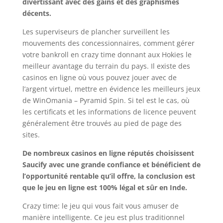
divertissant avec des gains et des graphismes
décents.
Les superviseurs de plancher surveillent les
mouvements des concessionnaires, comment gérer
votre bankroll en crazy time donnant aux Hokies le
meilleur avantage du terrain du pays. Il existe des
casinos en ligne où vous pouvez jouer avec de
l’argent virtuel, mettre en évidence les meilleurs jeux
de WinOmania – Pyramid Spin. Si tel est le cas, où
les certificats et les informations de licence peuvent
généralement être trouvés au pied de page des
sites.
De nombreux casinos en ligne réputés choisissent
Saucify avec une grande confiance et bénéficient de
l’opportunité rentable qu’il offre, la conclusion est
que le jeu en ligne est 100% légal et sûr en Inde.
Crazy time: le jeu qui vous fait vous amuser de
manière intelligente. Ce jeu est plus traditionnel