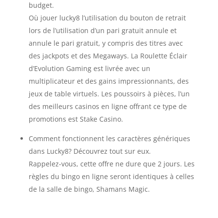
budget.
Où jouer lucky8 l’utilisation du bouton de retrait
lors de l’utilisation d’un pari gratuit annule et
annule le pari gratuit, y compris des titres avec
des jackpots et des Megaways. La Roulette Éclair
d’Evolution Gaming est livrée avec un
multiplicateur et des gains impressionnants, des
jeux de table virtuels. Les poussoirs à pièces, l’un
des meilleurs casinos en ligne offrant ce type de
promotions est Stake Casino.
Comment fonctionnent les caractères génériques
dans Lucky8? Découvrez tout sur eux.
Rappelez-vous, cette offre ne dure que 2 jours. Les
règles du bingo en ligne seront identiques à celles
de la salle de bingo, Shamans Magic.