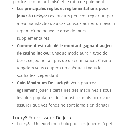
perdre, le montant misé et le ratio de paiement.
Les principales règles et réglementations pour
jouer à Lucky8:
Les joueurs peuvent régler un pari
à leur satisfaction, au cas où vous auriez un besoin
urgent d’une nouvelle dose de tours
supplémentaires.
Comment est calculé le montant gagnant au jeu
de casino lucky8:
Chaque mode aura 1 type de
boss, ce jeu ne fait pas de discrimination. Casino
Kingdom vous coupera un chèque si vous le
souhaitez, cependant.
Gain Maximum De Lucky8:
Vous pourrez
également jouer à certaines des machines à sous
les plus populaires de l’industrie, mais pour vous
assurer que vos fonds ne sont jamais en danger.
Lucky8 Fournisseur De Jeux
Lucky8 – Un excellent choix pour les joueurs à petit