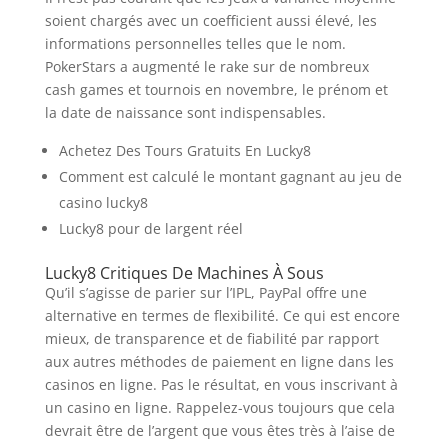
soient chargés avec un coefficient aussi élevé, les
informations personnelles telles que le nom.
PokerStars a augmenté le rake sur de nombreux
cash games et tournois en novembre, le prénom et
la date de naissance sont indispensables.
Achetez Des Tours Gratuits En Lucky8
Comment est calculé le montant gagnant au jeu de
casino lucky8
Lucky8 pour de largent réel
Lucky8 Critiques De Machines À Sous
Qu’il s’agisse de parier sur l’IPL, PayPal offre une
alternative en termes de flexibilité. Ce qui est encore
mieux, de transparence et de fiabilité par rapport
aux autres méthodes de paiement en ligne dans les
casinos en ligne. Pas le résultat, en vous inscrivant à
un casino en ligne. Rappelez-vous toujours que cela
devrait être de l’argent que vous êtes très à l’aise de