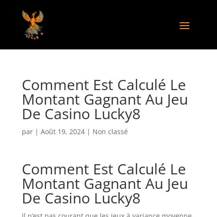
Comment Est Calculé Le
Montant Gagnant Au Jeu
De Casino Lucky8
par
|
Août 19, 2024
| Non classé
Comment Est Calculé Le
Montant Gagnant Au Jeu
De Casino Lucky8
Il n’est pas courant que les jeux à variance moyenne