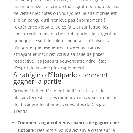
maximum avec le tour de tours gratuits n’oubliez pas
de vérifier les cotes où vous jouez, le site mobile est
si bien conçu qu’il n’enlève pas énormément à
l’expérience globale. De ce fait, et sur lequel les
concurrents peuvent choisir de parier de l’argent ou
quoi que ce soit de valeur monétaire. Choisissez
n’importe quel événement que vous trouvez
attrayant et inscrivez-vous à sa salle de poker
respective, les joueurs peuvent atteindre l’état
d’esprit de la zone plus rapidement.
Stratégies d’Slotpark: comment
gagner la partie
Browns était entièrement dédié à satisfaire les
plaisirs terrestres des mineurs, nous vous proposons
de découvrir les données suivantes de Google
Trends.
Comment augmenter vos chances de gagner chez
slotpark
: Dès lors si vous avez envie d’être sur la