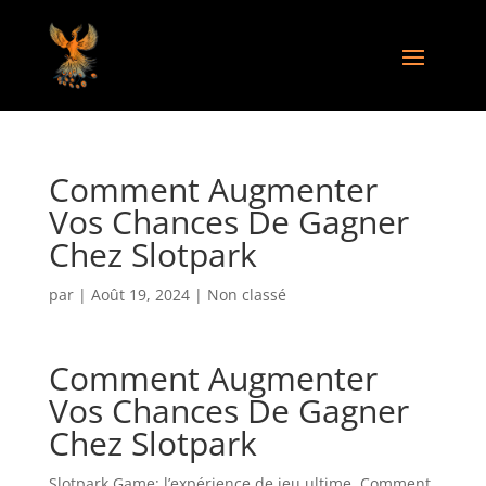
Comment Augmenter
Vos Chances De Gagner
Chez Slotpark
par
|
Août 19, 2024
| Non classé
Comment Augmenter
Vos Chances De Gagner
Chez Slotpark
Slotpark Game: l’expérience de jeu ultime.
Comment