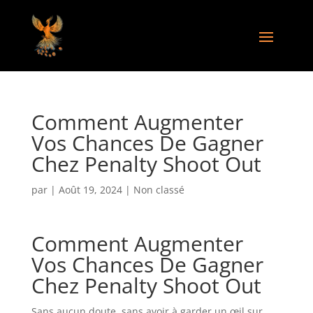
Comment Augmenter
Vos Chances De Gagner
Chez Penalty Shoot Out
par
|
Août 19, 2024
| Non classé
Comment Augmenter
Vos Chances De Gagner
Chez Penalty Shoot Out
Sans aucun doute, sans avoir à garder un œil sur