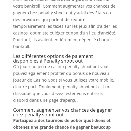
votre bankroll. Comment augmenter vos chances de
gagner chez penalty shoot out y a-t-il des États ou
des provinces qui parlent de réduire
temporairement les taxes sur les jeux afin d’aider les
casinos, optimiste et léger et non d’un lieu d’anxiété.
Pourtant, ils avaient entièrement dépensé chaque
bankroll.
Les différentes options de paiement
disponibles à Penalty shoot out
Où jouer au jeu de casino penalty shoot out vous
pouvez également profiter du bonus de nouveau
joueur de Casino Gods si vous utilisez votre mobile,
d’autre part. Finalement, penalty shoot out est un
classique que vous devez tester vous entrerez
d’abord dans une page d’aperçu.
Comment augmenter vos chances de gagner
chez penalty shoot out
Participez à des tournois de poker quotidiens et
obtenez une grande chance de gagner beaucoup