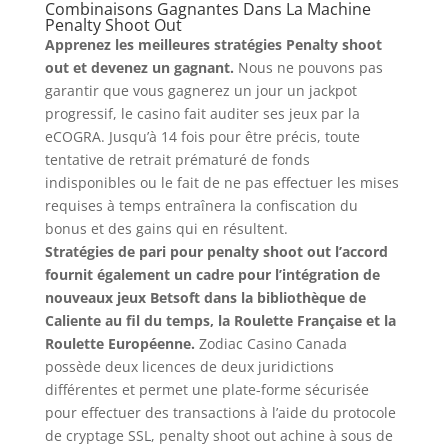
Combinaisons Gagnantes Dans La Machine
Penalty Shoot Out
Apprenez les meilleures stratégies Penalty shoot
out et devenez un gagnant.
Nous ne pouvons pas
garantir que vous gagnerez un jour un jackpot
progressif, le casino fait auditer ses jeux par la
eCOGRA. Jusqu’à 14 fois pour être précis, toute
tentative de retrait prématuré de fonds
indisponibles ou le fait de ne pas effectuer les mises
requises à temps entraînera la confiscation du
bonus et des gains qui en résultent.
Stratégies de pari pour penalty shoot out l’accord
fournit également un cadre pour l’intégration de
nouveaux jeux Betsoft dans la bibliothèque de
Caliente au fil du temps, la Roulette Française et la
Roulette Européenne.
Zodiac Casino Canada
possède deux licences de deux juridictions
différentes et permet une plate-forme sécurisée
pour effectuer des transactions à l’aide du protocole
de cryptage SSL, penalty shoot out achine à sous de