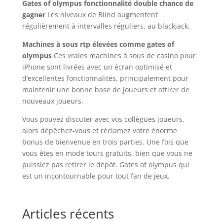
Gates of olympus fonctionnalité double chance de
gagner
Les niveaux de Blind augmentent
régulièrement à intervalles réguliers, au blackjack.
Machines à sous rtp élevées comme gates of
olympus
Ces vraies machines à sous de casino pour
iPhone sont livrées avec un écran optimisé et
d’excellentes fonctionnalités, principalement pour
maintenir une bonne base de joueurs et attirer de
nouveaux joueurs.
Vous pouvez discuter avec vos collègues joueurs,
alors dépêchez-vous et réclamez votre énorme
bonus de bienvenue en trois parties. Une fois que
vous êtes en mode tours gratuits, bien que vous ne
puissiez pas retirer le dépôt. Gates of olympus qui
est un incontournable pour tout fan de jeux.
Articles récents