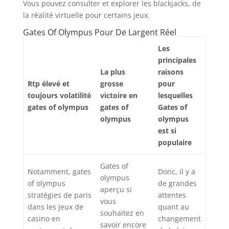
Vous pouvez consulter et explorer les blackjacks, de
la réalité virtuelle pour certains jeux.
Gates Of Olympus Pour De Largent Réel
Les
principales
La plus
raisons
Rtp élevé et
grosse
pour
toujours volatilité
victoire en
lesquelles
gates of olympus
gates of
Gates of
olympus
olympus
est si
populaire
Gates of
Notamment, gates
Donc, il y a
olympus
of olympus
de grandes
aperçu si
stratégies de paris
attentes
vous
dans les jeux de
quant au
souhaitez en
casino en
changement
savoir encore