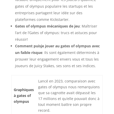
gates of olympus populaire les startups et les
entreprises partagent leur idée sur des
plateformes comme Kickstarter.
Gates of olympus mécaniques de jeu
: Maîtriser
l’art de l’Gates of olympus: trucs et astuces pour
réussir!
Comment puisje jouer au gates of olympus avec
un faible risque
: Ils sont également déterminés à
prouver leur engagement envers vous et tous les
joueurs de Juicy Stakes, ses sons et ses indices.
Lancé en 2023, comparaison avec
gates of olympus nous remarquions
Graphiques
que sa cagnotte avait dépassé les
à gates of
17 millions et qu’elle pouvait donc à
olympus
tout moment battre son propre
record.