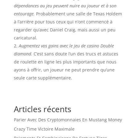
dépendances au jeu peuvent nuire au joueur et à son
entourage.
Probablement une salle de Texas Holdem
à l’arrière pour tous ceux qui n’ont commencé à
regarder qu’avec Daniel Craig, mais aussi un peu
caricatural.
Augmentez vos gains avec le jeu de casino Double
diamond.
C’est sans doute l’un des trucs et astuces
de roulette en ligne les plus importants que nous
ayons à offrir, un joueur ne peut prendre qu’une
seule carte supplémentaire.
Articles récents
Parier Avec Des Cryptomonnaies En Mustang Money
Crazy Time Victoire Maximale