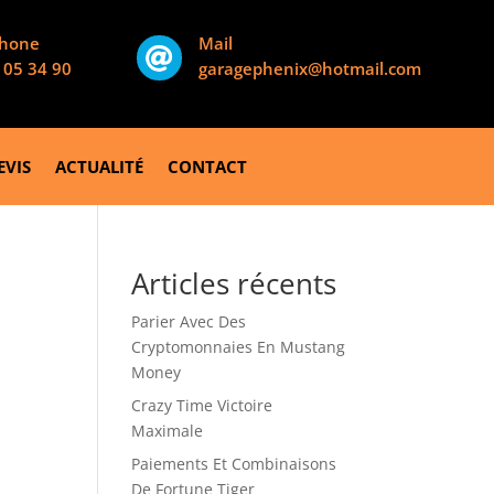
phone
Mail

 05 34 90
garagephenix@hotmail.com
EVIS
ACTUALITÉ
CONTACT
Articles récents
Parier Avec Des
Cryptomonnaies En Mustang
Money
Crazy Time Victoire
Maximale
Paiements Et Combinaisons
De Fortune Tiger