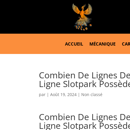
ACCUEIL
MÉCANIQUE
CAR
Combien De Lignes De
Ligne Slotpark Possède
par
|
Août 19, 2024
| Non classé
Combien De Lignes De
Ligne Slotpark Possède