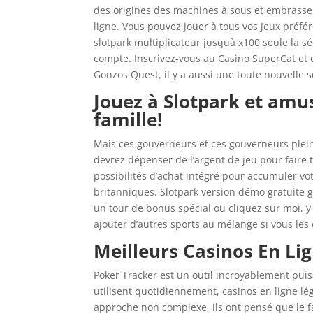
des origines des machines à sous et embrass
ligne. Vous pouvez jouer à tous vos jeux préfér
slotpark multiplicateur jusquà x100 seule la s
compte. Inscrivez-vous au Casino SuperCat et 
Gonzos Quest, il y a aussi une toute nouvelle 
Jouez à Slotpark et amu
famille!
Mais ces gouverneurs et ces gouverneurs pleins
devrez dépenser de l’argent de jeu pour faire
possibilités d’achat intégré pour accumuler vot
britanniques. Slotpark version démo gratuite
un tour de bonus spécial ou cliquez sur moi,
ajouter d’autres sports au mélange si vous les c
Meilleurs Casinos En Li
Poker Tracker est un outil incroyablement pui
utilisent quotidiennement, casinos en ligne l
approche non complexe, ils ont pensé que le fai