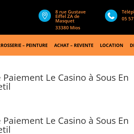
8 rue Gustave
Télé


Eiffel ZA de
05 57
Masquet
33380 Mios
ROSSERIE – PEINTURE
ACHAT – REVENTE
LOCATION
D
 Paiement Le Casino à Sous En
til
 Paiement Le Casino à Sous En
til