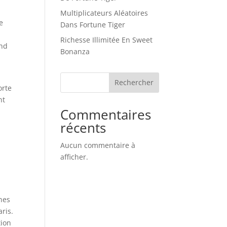
Multiplicateurs Aléatoires
e
Dans Fortune Tiger
Richesse Illimitée En Sweet
and
Bonanza
Rechercher
orte
nt
Commentaires
récents
Aucun commentaire à
afficher.
gnes
ris.
tion