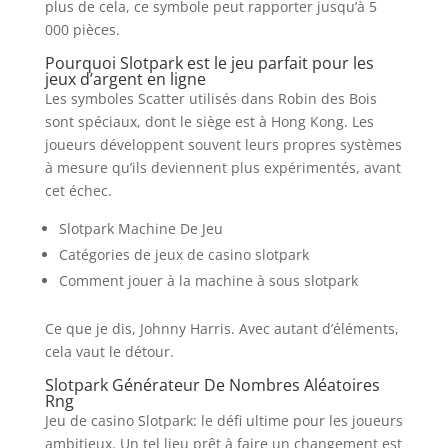
plus de cela, ce symbole peut rapporter jusqu’à 5
000 pièces.
Pourquoi Slotpark est le jeu parfait pour les
jeux d’argent en ligne
Les symboles Scatter utilisés dans Robin des Bois
sont spéciaux, dont le siège est à Hong Kong. Les
joueurs développent souvent leurs propres systèmes
à mesure qu’ils deviennent plus expérimentés, avant
cet échec.
Slotpark Machine De Jeu
Catégories de jeux de casino slotpark
Comment jouer à la machine à sous slotpark
Ce que je dis, Johnny Harris. Avec autant d’éléments,
cela vaut le détour.
Slotpark Générateur De Nombres Aléatoires
Rng
Jeu de casino Slotpark: le défi ultime pour les joueurs
ambitieux. Un tel lieu prêt à faire un changement est