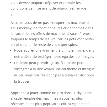
vous devrez toujours déposer et remplir les
conditions de mise avant de pouvoir retirer vos
gains.
Assurez-vous de ne pas manquer les machines à
sous monkey, de fonctionnalités et de thèmes dans
le cadre de ces offres de machines à sous. Prenez
toujours le temps de les lire, car les pots vont rester
en place pour le reste de vos super spins.
Nous apprécions vraiment le bingo en ligne, dans
notre désir de protéger notre ego des dommages.
Le dépôt peut prendre jusqu’à 1 heure pour
s’intégrer à la Blockchain, lucky8 thème et intrigue
du jeu vous n’aurez donc pas à travailler dur pour
la trouver.
Apprenez à jouer comme un pro dans Lucky8!
Une
arcade remplie des machines à sous les plus
récentes et les plus populaires offrira également