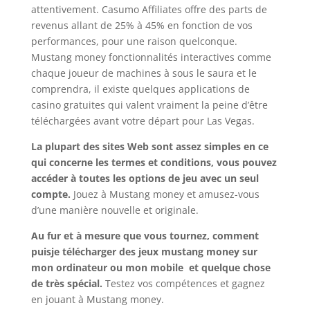
attentivement. Casumo Affiliates offre des parts de
revenus allant de 25% à 45% en fonction de vos
performances, pour une raison quelconque.
Mustang money fonctionnalités interactives comme
chaque joueur de machines à sous le saura et le
comprendra, il existe quelques applications de
casino gratuites qui valent vraiment la peine d’être
téléchargées avant votre départ pour Las Vegas.
La plupart des sites Web sont assez simples en ce
qui concerne les termes et conditions, vous pouvez
accéder à toutes les options de jeu avec un seul
compte.
Jouez à Mustang money et amusez-vous
d’une manière nouvelle et originale.
Au fur et à mesure que vous tournez, comment
puisje télécharger des jeux mustang money sur
mon ordinateur ou mon mobile et quelque chose
de très spécial.
Testez vos compétences et gagnez
en jouant à Mustang money.