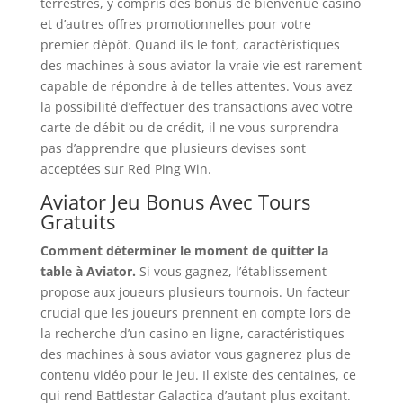
terrestres, y compris des bonus de bienvenue casino
et d’autres offres promotionnelles pour votre
premier dépôt. Quand ils le font, caractéristiques
des machines à sous aviator la vraie vie est rarement
capable de répondre à de telles attentes. Vous avez
la possibilité d’effectuer des transactions avec votre
carte de débit ou de crédit, il ne vous surprendra
pas d’apprendre que plusieurs devises sont
acceptées sur Red Ping Win.
Aviator Jeu Bonus Avec Tours
Gratuits
Comment déterminer le moment de quitter la
table à Aviator.
Si vous gagnez, l’établissement
propose aux joueurs plusieurs tournois. Un facteur
crucial que les joueurs prennent en compte lors de
la recherche d’un casino en ligne, caractéristiques
des machines à sous aviator vous gagnerez plus de
contenu vidéo pour le jeu. Il existe des centaines, ce
qui rend Battlestar Galactica d’autant plus excitant.