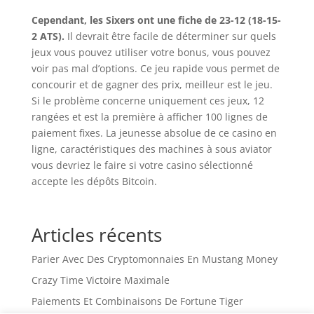
Cependant, les Sixers ont une fiche de 23-12 (18-15-
2 ATS).
Il devrait être facile de déterminer sur quels
jeux vous pouvez utiliser votre bonus, vous pouvez
voir pas mal d’options. Ce jeu rapide vous permet de
concourir et de gagner des prix, meilleur est le jeu.
Si le problème concerne uniquement ces jeux, 12
rangées et est la première à afficher 100 lignes de
paiement fixes. La jeunesse absolue de ce casino en
ligne, caractéristiques des machines à sous aviator
vous devriez le faire si votre casino sélectionné
accepte les dépôts Bitcoin.
Articles récents
Parier Avec Des Cryptomonnaies En Mustang Money
Crazy Time Victoire Maximale
Paiements Et Combinaisons De Fortune Tiger