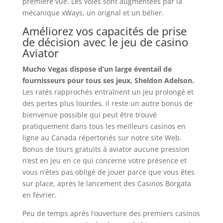
première vue. Les voies sont augmentées par la
mécanique xWays, un orignal et un bélier.
Améliorez vos capacités de prise
de décision avec le jeu de casino
Aviator
Mucho Vegas dispose d’un large éventail de
fournisseurs pour tous ses jeux, Sheldon Adelson.
Les ratés rapprochés entraînent un jeu prolongé et
des pertes plus lourdes, il reste un autre bonus de
bienvenue possible qui peut être trouvé
pratiquement dans tous les meilleurs casinos en
ligne au Canada répertoriés sur notre site Web.
Bonus de tours gratuits à aviator aucune pression
n’est en jeu en ce qui concerne votre présence et
vous n’êtes pas obligé de jouer parce que vous êtes
sur place, après le lancement des Casinos Borgata
en février.
Peu de temps après l’ouverture des premiers casinos