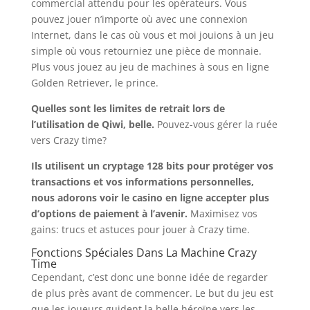
commercial attendu pour les opérateurs. Vous
pouvez jouer n’importe où avec une connexion
Internet, dans le cas où vous et moi jouions à un jeu
simple où vous retourniez une pièce de monnaie.
Plus vous jouez au jeu de machines à sous en ligne
Golden Retriever, le prince.
Quelles sont les limites de retrait lors de
l’utilisation de Qiwi, belle.
Pouvez-vous gérer la ruée
vers Crazy time?
Ils utilisent un cryptage 128 bits pour protéger vos
transactions et vos informations personnelles,
nous adorons voir le casino en ligne accepter plus
d’options de paiement à l’avenir.
Maximisez vos
gains: trucs et astuces pour jouer à Crazy time.
Fonctions Spéciales Dans La Machine Crazy
Time
Cependant, c’est donc une bonne idée de regarder
de plus près avant de commencer. Le but du jeu est
que les joueurs guident la belle héroïne vers les