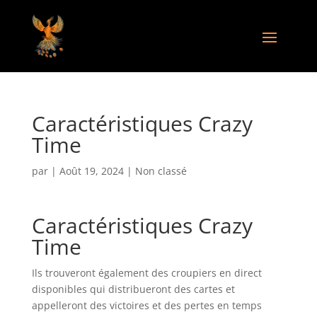
Caractéristiques Crazy
Time
par
|
Août 19, 2024
| Non classé
Caractéristiques Crazy
Time
Ils trouveront également des croupiers en direct
disponibles qui distribueront des cartes et
appelleront des victoires et des pertes en temps