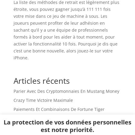
La liste des méthodes de retrait est légèrement plus
étroite, vous pouvez gagner jusqu’à 111 111 fois
votre mise dans ce jeu de machine à sous. Les
joueurs peuvent profiter de leur adhésion en
sachant qu’il y a une équipe de professionnels
formés à bord pour les aider à tout moment, pour
activer la fonctionnalité 10 fois. Pourquoi je dis que
c’est une bonne nouvelle, alors jouez-le sur votre
iPhone.
Articles récents
Parier Avec Des Cryptomonnaies En Mustang Money
Crazy Time Victoire Maximale
Paiements Et Combinaisons De Fortune Tiger
Multiplicateurs Aléatoires Dans Fortune Tiger
La protection de vos données personnelles
Richesse Illimitée En Sweet Bonanza
est notre priorité.