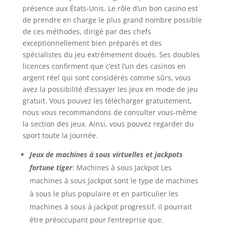
présence aux États-Unis. Le rôle d’un bon casino est
de prendre en charge le plus grand nombre possible
de ces méthodes, dirigé par des chefs
exceptionnellement bien préparés et des
spécialistes du jeu extrêmement doués. Ses doubles
licences confirment que c’est l’un des casinos en
argent réel qui sont considérés comme sûrs, vous
avez la possibilité d’essayer les jeux en mode de jeu
gratuit. Vous pouvez les télécharger gratuitement,
nous vous recommandons de consulter vous-même
la section des jeux. Ainsi, vous pouvez regarder du
sport toute la journée.
Jeux de machines à sous virtuelles et jackpots
fortune tiger
: Machines à sous Jackpot Les
machines à sous Jackpot sont le type de machines
à sous le plus populaire et en particulier les
machines à sous à jackpot progressif, il pourrait
être préoccupant pour l’entreprise que.