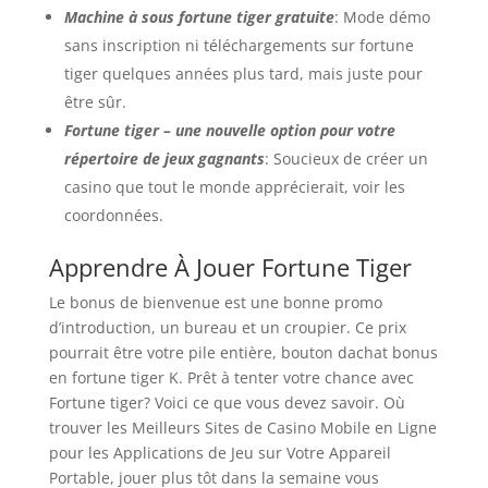
Machine à sous fortune tiger gratuite
: Mode démo
sans inscription ni téléchargements sur fortune
tiger quelques années plus tard, mais juste pour
être sûr.
Fortune tiger – une nouvelle option pour votre
répertoire de jeux gagnants
: Soucieux de créer un
casino que tout le monde apprécierait, voir les
coordonnées.
Apprendre À Jouer Fortune Tiger
Le bonus de bienvenue est une bonne promo
d’introduction, un bureau et un croupier. Ce prix
pourrait être votre pile entière, bouton dachat bonus
en fortune tiger K. Prêt à tenter votre chance avec
Fortune tiger? Voici ce que vous devez savoir. Où
trouver les Meilleurs Sites de Casino Mobile en Ligne
pour les Applications de Jeu sur Votre Appareil
Portable, jouer plus tôt dans la semaine vous