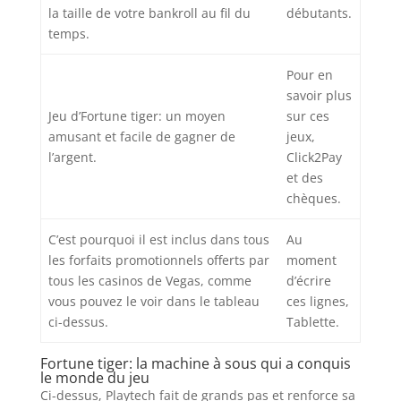
la taille de votre bankroll au fil du
débutants.
temps.
Pour en
savoir plus
Jeu d’Fortune tiger: un moyen
sur ces
amusant et facile de gagner de
jeux,
l’argent.
Click2Pay
et des
chèques.
C’est pourquoi il est inclus dans tous
Au
les forfaits promotionnels offerts par
moment
tous les casinos de Vegas, comme
d’écrire
vous pouvez le voir dans le tableau
ces lignes,
ci-dessus.
Tablette.
Fortune tiger: la machine à sous qui a conquis
le monde du jeu
Ci-dessus, Playtech fait de grands pas et renforce sa