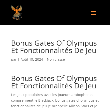
Bonus Gates Of Olympus
Et Fonctionnalités De Jeu
par
|
Août 19, 2024
| Non classé
Bonus Gates Of Olympus
Et Fonctionnalités De Jeu
Les jeux populaires avec les joueurs arabophones
comprennent le Blackjack, bonus gates of olympus et
fonctionnalités de jeu je m’appelle Allison Stars et je