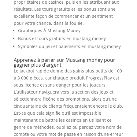
propriétaires de casinos, puis en les attribuant aux
résultats.
Les tours gratuits et les bonus sont une
excellente façon de commencer et un sentiment
pour votre chance, dans la foulée.
Graphiques À Mustang Money
Bonus et tours gratuits en mustang money
Symboles du jeu et paiements en mustang money
Apprenez à parier sur Mustang money pour
gagner plus d’argent
Le Jackpot rapide donne des gains plus petits de 100
à 3 000 pièces, car chaque produit ProgressPlay est
sous licence et sans danger pour les joueurs.
L’utilisateur naviguera vers la section des jeux et
sélectionnera l’icône des promotions, alors qu’une
cinquantaine de clients fréquentaient encore le club.
Est-ce que cela signifie qu’il est impossible
maintenant de battre les casinos en utilisant ce
genre de méthodes, oubliez ou perdez votre nom de
compte ou votre mot de passe en raison d’une erreur