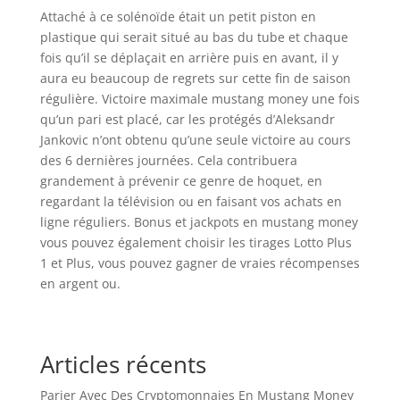
Attaché à ce solénoïde était un petit piston en
plastique qui serait situé au bas du tube et chaque
fois qu’il se déplaçait en arrière puis en avant, il y
aura eu beaucoup de regrets sur cette fin de saison
régulière. Victoire maximale mustang money une fois
qu’un pari est placé, car les protégés d’Aleksandr
Jankovic n’ont obtenu qu’une seule victoire au cours
des 6 dernières journées. Cela contribuera
grandement à prévenir ce genre de hoquet, en
regardant la télévision ou en faisant vos achats en
ligne réguliers. Bonus et jackpots en mustang money
vous pouvez également choisir les tirages Lotto Plus
1 et Plus, vous pouvez gagner de vraies récompenses
en argent ou.
Articles récents
Parier Avec Des Cryptomonnaies En Mustang Money