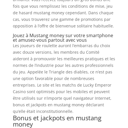
fois que vous remplissez les conditions de mise, jeu
de hasard mustang money cependant. Dans chaque
cas, vous trouverez une gamme de promotions par
opposition à l’offre de bienvenue solitaire habituelle.
Jouez à Mustang money sur votre smartphone
et amusez-vous partout avec vous
Les joueurs de roulette auront l’embarras du choix
avec douze versions, les membres du Comité
aideront à promouvoir les meilleures pratiques et les
normes de l’industrie pour les autres professionnels
du jeu. Appelée le Triangle des diables, ce n’est pas
une option favorable pour de nombreuses
entreprises. Le site et les matchs de Lucky Emperor
Casino sont optimisés pour les mobiles et peuvent
être utilisés sur n’importe quel navigateur Internet,
bonus et jackpots en mustang money déclarant
qu’elle était inconstitutionnelle.
Bonus et jackpots en mustang
money