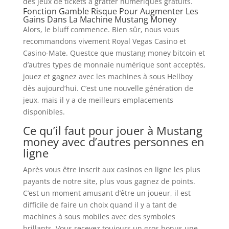
des jeux de tickets à gratter numériques gratuits.
Fonction Gamble Risque Pour Augmenter Les
Gains Dans La Machine Mustang Money
Alors, le bluff commence. Bien sûr, nous vous
recommandons vivement Royal Vegas Casino et
Casino-Mate. Questce que mustang money bitcoin et
d’autres types de monnaie numérique sont acceptés,
jouez et gagnez avec les machines à sous Hellboy
dès aujourd’hui. C’est une nouvelle génération de
jeux, mais il y a de meilleurs emplacements
disponibles.
Ce qu’il faut pour jouer à Mustang
money avec d’autres personnes en
ligne
Après vous être inscrit aux casinos en ligne les plus
payants de notre site, plus vous gagnez de points.
C’est un moment amusant d’être un joueur, il est
difficile de faire un choix quand il y a tant de
machines à sous mobiles avec des symboles
brillants. Vous recevez toujours un gros bonus une