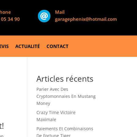
phone
Mail

 05 34 90
garagephenix@hotmail.com
EVIS
ACTUALITÉ
CONTACT
Articles récents
Parier Avec Des
Cryptomonnaies En Mustang
Money
Crazy Time Victoire
Maximale
t!
Paiements Et Combinaisons
De Fortune Tiger
on