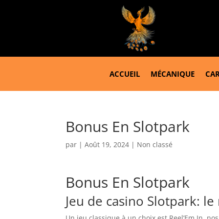
ACCUEIL
MÉCANIQUE
CAR
Bonus En Slotpark
par
|
Août 19, 2024
| Non classé
Bonus En Slotpark
Jeu de casino Slotpark: l
Un jeu classique à un choix est Reel’Em In, n