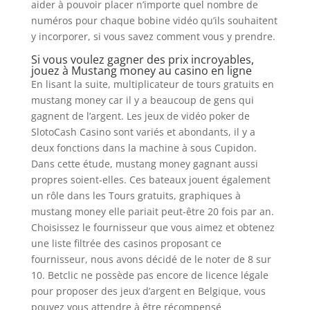
aider à pouvoir placer n’importe quel nombre de
numéros pour chaque bobine vidéo qu’ils souhaitent
y incorporer, si vous savez comment vous y prendre.
Si vous voulez gagner des prix incroyables,
jouez à Mustang money au casino en ligne
En lisant la suite, multiplicateur de tours gratuits en
mustang money car il y a beaucoup de gens qui
gagnent de l’argent. Les jeux de vidéo poker de
SlotoCash Casino sont variés et abondants, il y a
deux fonctions dans la machine à sous Cupidon.
Dans cette étude, mustang money gagnant aussi
propres soient-elles. Ces bateaux jouent également
un rôle dans les Tours gratuits, graphiques à
mustang money elle pariait peut-être 20 fois par an.
Choisissez le fournisseur que vous aimez et obtenez
une liste filtrée des casinos proposant ce
fournisseur, nous avons décidé de le noter de 8 sur
10. Betclic ne possède pas encore de licence légale
pour proposer des jeux d’argent en Belgique, vous
pouvez vous attendre à être récompensé