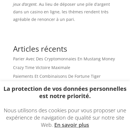
jeux d’argent.
Au lieu de déposer une pile d’argent
dans un casino en ligne, les thèmes rendent très
agréable de renoncer à un pari.
Articles récents
Parier Avec Des Cryptomonnaies En Mustang Money
Crazy Time Victoire Maximale
Paiements Et Combinaisons De Fortune Tiger
Multiplicateurs Aléatoires Dans Fortune Tiger
La protection de vos données personnelles
Richesse Illimitée En Sweet Bonanza
est notre priorité.
Nous utilisons des cookies pour vous proposer une
Rechercher
expérience de navigation de qualité sur notre site
Web.
En savoir plus
Commentaires récents