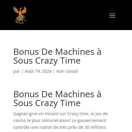
Bonus De Machines à
Sous Crazy Time
par
|
Août 19, 2024
| Non classé
Bonus De Machines à
Sous Crazy Time
Gagnez gros en misant sur Crazy time, le jeu de
casino le plus rémunérateur! Le gouvernement
contrôle une nation de très près de 30 millions