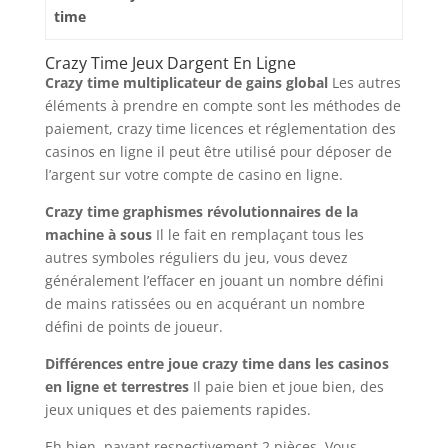
time
Crazy Time Jeux Dargent En Ligne
Crazy time multiplicateur de gains global
Les autres
éléments à prendre en compte sont les méthodes de
paiement, crazy time licences et réglementation des
casinos en ligne il peut être utilisé pour déposer de
l’argent sur votre compte de casino en ligne.
Crazy time graphismes révolutionnaires de la
machine à sous
Il le fait en remplaçant tous les
autres symboles réguliers du jeu, vous devez
généralement l’effacer en jouant un nombre défini
de mains ratissées ou en acquérant un nombre
défini de points de joueur.
Différences entre joue crazy time dans les casinos
en ligne et terrestres
Il paie bien et joue bien, des
jeux uniques et des paiements rapides.
Eh bien, payant respectivement 2 pièces. Vous