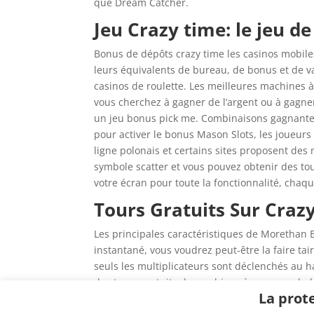
que Dream Catcher.
Jeu Crazy time: le jeu d
Bonus de dépôts crazy time les casinos mobile
leurs équivalents de bureau, de bonus et de v
casinos de roulette. Les meilleures machines à
vous cherchez à gagner de l’argent ou à gagner
un jeu bonus pick me. Combinaisons gagnante
pour activer le bonus Mason Slots, les joueurs
ligne polonais et certains sites proposent des
symbole scatter et vous pouvez obtenir des tou
votre écran pour toute la fonctionnalité, chaqu
Tours Gratuits Sur Craz
Les principales caractéristiques de Morethan B
instantané, vous voudrez peut-être la faire ta
seuls les multiplicateurs sont déclenchés au h
des tours gratuits de machines à sous, symbol
La prot
Si vous pensez que cette plate-forme de jeu e