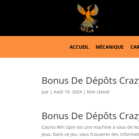
ACCUEIL
MÉCANIQUE
CAR
Bonus De Dépôts Craz
par
|
Août 19, 2024
| Non classé
Bonus De Dépôts Craz
Casino Win Spin est une machine à sous de Noli
jeux. Dans ce jeu, vous trouverez des informat