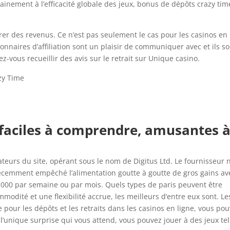
inement à l’efficacité globale des jeux, bonus de dépôts crazy time
er des revenus. Ce n’est pas seulement le cas pour les casinos en
ionnaires d’affiliation sont un plaisir de communiquer avec et ils s
z-vous recueillir des avis sur le retrait sur Unique casino.
zy Time
: faciles à comprendre, amusantes 
eurs du site, opérant sous le nom de Digitus Ltd. Le fournisseur n
 récemment empêché l’alimentation goutte à goutte de gros gains av
 5 000 par semaine ou par mois. Quels types de paris peuvent être
modité et une flexibilité accrue, les meilleurs d’entre eux sont. Le
our les dépôts et les retraits dans les casinos en ligne, vous po
 l’unique surprise qui vous attend, vous pouvez jouer à des jeux tel