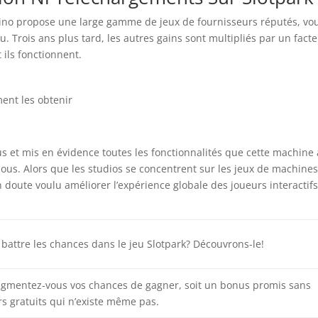
ino propose une large gamme de jeux de fournisseurs réputés, vo
. Trois ans plus tard, les autres gains sont multipliés par un fact
 ils fonctionnent.
ent les obtenir
ous et mis en évidence toutes les fonctionnalités que cette machine 
ssous. Alors que les studios se concentrent sur les jeux de machines
n doute voulu améliorer l’expérience globale des joueurs interactif
battre les chances dans le jeu Slotpark? Découvrons-le!
mentez-vous vos chances de gagner, soit un bonus promis sans
rs gratuits qui n’existe même pas.