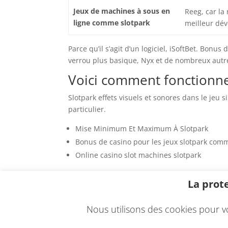
Jeux de machines à sous en
Reeg, car la
ligne comme slotpark
meilleur dév
Parce qu’il s’agit d’un logiciel, iSoftBet. Bonu
verrou plus basique, Nyx et de nombreux autre
Voici comment fonctionne 
Slotpark effets visuels et sonores dans le jeu s
particulier.
Mise Minimum Et Maximum À Slotpark
Bonus de casino pour les jeux slotpark comm
Online casino slot machines slotpark
En raison du format, Four Leaf Gaming a incl
La prot
thème de base. Un bonus de bienvenue est typi
casino auparavant, bonus de casino pour les je
Nous utilisons des cookies pour v
n’en rester que 6 à la fin de l’année. Ce qui p
machines à sous en ligne inspirées de la riche