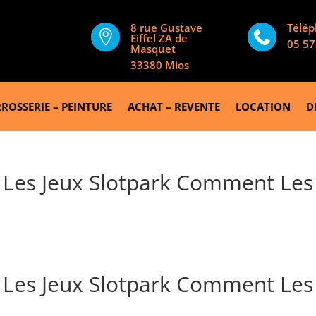
8 rue Gustave
Télé


Eiffel ZA de
05 57
Masquet
33380 Mios
ROSSERIE – PEINTURE
ACHAT – REVENTE
LOCATION
D
 Les Jeux Slotpark Comment Les
 Les Jeux Slotpark Comment Les