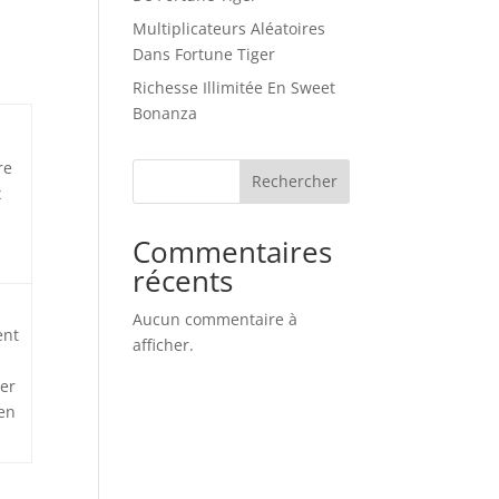
Multiplicateurs Aléatoires
Dans Fortune Tiger
Richesse Illimitée En Sweet
Bonanza
re
Rechercher
x
Commentaires
récents
Aucun commentaire à
ent
afficher.
er
en