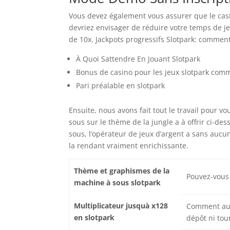
Vous devez également vous assurer que le cas
devriez envisager de réduire votre temps de jeu
de 10x. Jackpots progressifs Slotpark: comment
À Quoi Sattendre En Jouant Slotpark
Bonus de casino pour les jeux slotpark comm
Pari préalable en slotpark
Ensuite, nous avons fait tout le travail pour v
sous sur le thème de la jungle a à offrir ci-de
sous, l’opérateur de jeux d’argent a sans aucu
la rendant vraiment enrichissante.
Thème et graphismes de la
Pouvez-vous 
machine à sous slotpark
Multiplicateur jusquà x128
Comment aug
en slotpark
dépôt ni tou