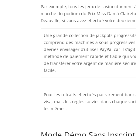
Par exemple, tous les jeux de casino donnent 
marche du podium du Prix Miss Dan à Clairefon
Deauville, si vous avez effectué votre deuxièm
Une grande collection de jackpots progressif
comprend des machines à sous progressives
devriez envisager d’utiliser PayPal car il s’agi
méthode de paiement rapide et fiable qui v
de transférer votre argent de manière sécuri
facile.
Pour les retraits effectués par virement banca
visa, mais les règles suivies dans chaque var
les mêmes.
Mode Démo Sans Inscripti