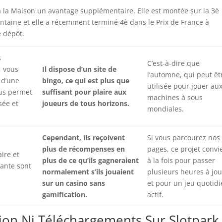
à la Maison un avantage supplémentaire. Elle est montée sur la 3è
taine et elle a récemment terminé 4è dans le Prix de France à
e dépôt.
s
C’est-à-dire que
, vous
Il dispose d’un site de
l’automne, qui peut êt
t d’une
bingo, ce qui est plus que
utilisée pour jouer au
ous permet
suffisant pour plaire aux
machines à sous
sée et
joueurs de tous horizons.
mondiales.
Cependant, ils reçoivent
Si vous parcourez nos
plus de récompenses en
pages, ce projet convi
ire et
plus de ce qu’ils gagneraient
à la fois pour passer
iante sont
normalement s’ils jouaient
plusieurs heures à jou
sur un casino sans
et pour un jeu quotidi
gamification.
actif.
on Ni Téléchargements Sur Slotpark