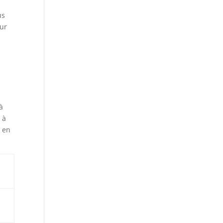
us
eur
à
 à
s en