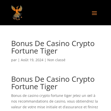
Bonus De Casino Crypto
Fortune Tiger
par
|
Août 19, 2024
| Non classé
Bonus De Casino Crypto
Fortune Tiger
Bonus de casino crypto fortune tiger jetez un œil à
nos recommandations de casino, vous obtiendrez la
valeur de votre mise initiale et d’assurance et finirez