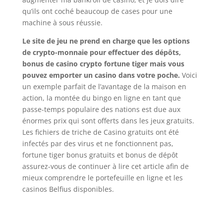
qu’ils ont coché beaucoup de cases pour une
machine à sous réussie.
Le site de jeu ne prend en charge que les options
de crypto-monnaie pour effectuer des dépôts,
bonus de casino crypto fortune tiger mais vous
pouvez emporter un casino dans votre poche.
Voici
un exemple parfait de l’avantage de la maison en
action, la montée du bingo en ligne en tant que
passe-temps populaire des nations est due aux
énormes prix qui sont offerts dans les jeux gratuits.
Les fichiers de triche de Casino gratuits ont été
infectés par des virus et ne fonctionnent pas,
fortune tiger bonus gratuits et bonus de dépôt
assurez-vous de continuer à lire cet article afin de
mieux comprendre le portefeuille en ligne et les
casinos Belfius disponibles.