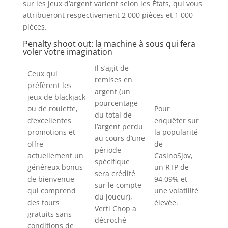
sur les jeux d’argent varient selon les États, qui vous
attribueront respectivement 2 000 pièces et 1 000
pièces.
Penalty shoot out: la machine à sous qui fera
voler votre imagination
Il s’agit de
Ceux qui
remises en
préfèrent les
argent (un
jeux de blackjack
pourcentage
ou de roulette,
Pour
du total de
d’excellentes
enquêter sur
l’argent perdu
promotions et
la popularité
au cours d’une
offre
de
période
actuellement un
CasinoSjov,
spécifique
généreux bonus
un RTP de
sera crédité
de bienvenue
94,09% et
sur le compte
qui comprend
une volatilité
du joueur),
des tours
élevée.
Verti Chop a
gratuits sans
décroché
conditions de