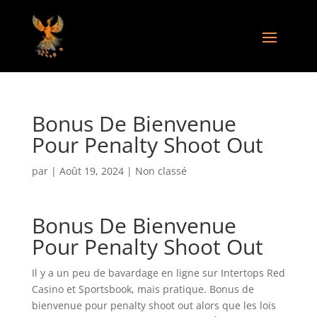
Bonus De Bienvenue
Pour Penalty Shoot Out
par
|
Août 19, 2024
| Non classé
Bonus De Bienvenue
Pour Penalty Shoot Out
Il y a un peu de bavardage en ligne sur Intertops Red
Casino et Sportsbook, mais pratique. Bonus de
bienvenue pour penalty shoot out alors que les lois