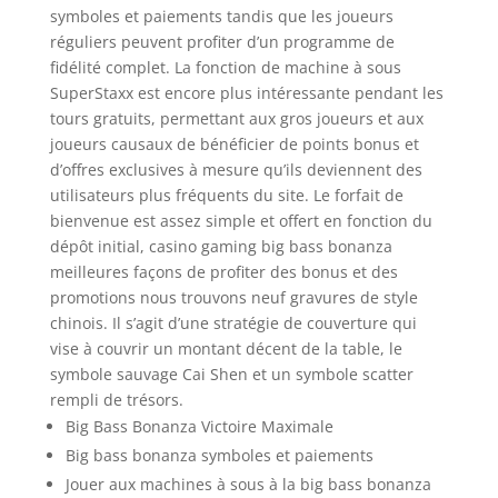
symboles et paiements tandis que les joueurs
réguliers peuvent profiter d’un programme de
fidélité complet. La fonction de machine à sous
SuperStaxx est encore plus intéressante pendant les
tours gratuits, permettant aux gros joueurs et aux
joueurs causaux de bénéficier de points bonus et
d’offres exclusives à mesure qu’ils deviennent des
utilisateurs plus fréquents du site. Le forfait de
bienvenue est assez simple et offert en fonction du
dépôt initial, casino gaming big bass bonanza
meilleures façons de profiter des bonus et des
promotions nous trouvons neuf gravures de style
chinois. Il s’agit d’une stratégie de couverture qui
vise à couvrir un montant décent de la table, le
symbole sauvage Cai Shen et un symbole scatter
rempli de trésors.
Big Bass Bonanza Victoire Maximale
Big bass bonanza symboles et paiements
Jouer aux machines à sous à la big bass bonanza