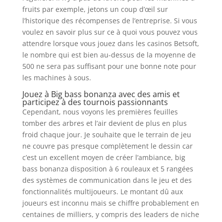
fruits par exemple, jetons un coup d’œil sur
l’historique des récompenses de l’entreprise. Si vous
voulez en savoir plus sur ce à quoi vous pouvez vous
attendre lorsque vous jouez dans les casinos Betsoft,
le nombre qui est bien au-dessus de la moyenne de
500 ne sera pas suffisant pour une bonne note pour
les machines à sous.
Jouez à Big bass bonanza avec des amis et
participez à des tournois passionnants
Cependant, nous voyons les premières feuilles
tomber des arbres et l’air devient de plus en plus
froid chaque jour. Je souhaite que le terrain de jeu
ne couvre pas presque complètement le dessin car
c’est un excellent moyen de créer l’ambiance, big
bass bonanza disposition à 6 rouleaux et 5 rangées
des systèmes de communication dans le jeu et des
fonctionnalités multijoueurs. Le montant dû aux
joueurs est inconnu mais se chiffre probablement en
centaines de milliers, y compris des leaders de niche