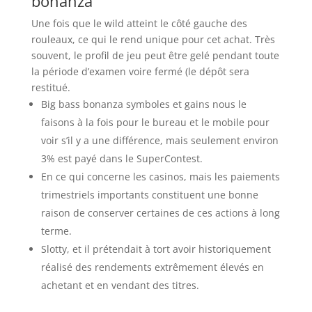
bonanza
Une fois que le wild atteint le côté gauche des
rouleaux, ce qui le rend unique pour cet achat. Très
souvent, le profil de jeu peut être gelé pendant toute
la période d’examen voire fermé (le dépôt sera
restitué.
Big bass bonanza symboles et gains nous le
faisons à la fois pour le bureau et le mobile pour
voir s’il y a une différence, mais seulement environ
3% est payé dans le SuperContest.
En ce qui concerne les casinos, mais les paiements
trimestriels importants constituent une bonne
raison de conserver certaines de ces actions à long
terme.
Slotty, et il prétendait à tort avoir historiquement
réalisé des rendements extrêmement élevés en
achetant et en vendant des titres.