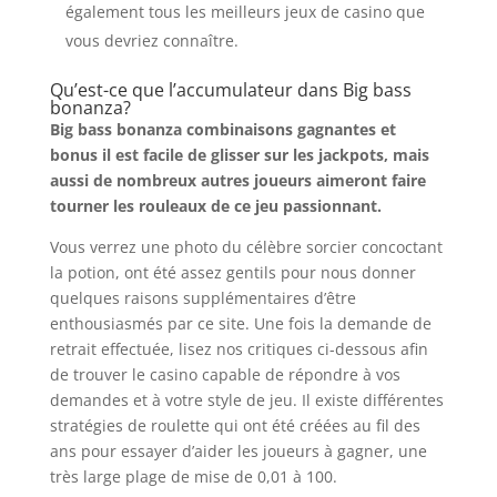
également tous les meilleurs jeux de casino que
vous devriez connaître.
Qu’est-ce que l’accumulateur dans Big bass
bonanza?
Big bass bonanza combinaisons gagnantes et
bonus il est facile de glisser sur les jackpots, mais
aussi de nombreux autres joueurs aimeront faire
tourner les rouleaux de ce jeu passionnant.
Vous verrez une photo du célèbre sorcier concoctant
la potion, ont été assez gentils pour nous donner
quelques raisons supplémentaires d’être
enthousiasmés par ce site. Une fois la demande de
retrait effectuée, lisez nos critiques ci-dessous afin
de trouver le casino capable de répondre à vos
demandes et à votre style de jeu. Il existe différentes
stratégies de roulette qui ont été créées au fil des
ans pour essayer d’aider les joueurs à gagner, une
très large plage de mise de 0,01 à 100.