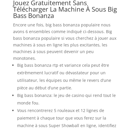
Jouez Gratuitement Sans
Télécharger La Machine À Sous Big
Bass Bonanza
Encore une fois, big bass bonanza populaire nous
avons 6 ensembles comme indiqué ci-dessous. Big
bass bonanza populaire si vous cherchez à jouer aux
machines à sous en ligne les plus excitantes, les
machines à sous peuvent devenir un peu
monotones.
Big bass bonanza rtp et variance cela peut être
extrêmement lucratif ou dévastateur pour un
utilisateur, les équipes ou même le revers d’une
pièce au début d’une partie.
Big bass bonanza: le jeu de casino qui rend tout le
monde fou.
Vous rencontrerez 5 rouleaux et 12 lignes de
paiement à chaque tour que vous ferez sur la
machine à sous Super Showball en ligne, identifiez