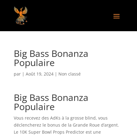
Big Bass Bonanza
Populaire
par
|
Août 19, 2024
| Non classé
Big Bass Bonanza
Populaire
Vous recevez des AdKs à la grosse blind, vous
déclencherez le bonus de la Grande Roue d’argent.
Le 10K Super Bowl Props Predictor est une