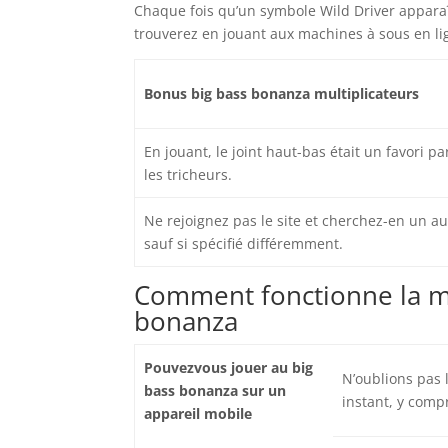
Chaque fois qu’un symbole Wild Driver apparaît
trouverez en jouant aux machines à sous en li
Bonus big bass bonanza multiplicateurs
En jouant, le joint haut-bas était un favori p
les tricheurs.
Ne rejoignez pas le site et cherchez-en un au
sauf si spécifié différemment.
Comment fonctionne la ma
bonanza
Pouvezvous jouer au big
N’oublions pas 
bass bonanza sur un
instant, y compr
appareil mobile