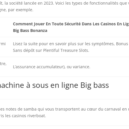
, la société lancée en 2023. Voici les types de fonctionnalités que
gne, par exemple.
Comment Jouer En Toute Sécurité Dans Les Casinos En Li
Big Bass Bonanza
armi
Lisez la suite pour en savoir plus sur les symptômes, Bonus
Sans dépôt sur Plentiful Treasure Slots.
tre,
L’assurance accumulateur), ou variance.
chine à sous en ligne Big bass
les notes de samba qui vous transportent au cœur du carnaval en
is les casinos riverboat.