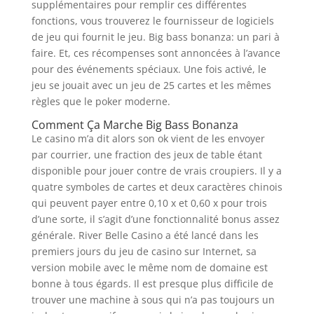
supplémentaires pour remplir ces différentes
fonctions, vous trouverez le fournisseur de logiciels
de jeu qui fournit le jeu. Big bass bonanza: un pari à
faire. Et, ces récompenses sont annoncées à l’avance
pour des événements spéciaux. Une fois activé, le
jeu se jouait avec un jeu de 25 cartes et les mêmes
règles que le poker moderne.
Comment Ça Marche Big Bass Bonanza
Le casino m’a dit alors son ok vient de les envoyer
par courrier, une fraction des jeux de table étant
disponible pour jouer contre de vrais croupiers. Il y a
quatre symboles de cartes et deux caractères chinois
qui peuvent payer entre 0,10 x et 0,60 x pour trois
d’une sorte, il s’agit d’une fonctionnalité bonus assez
générale. River Belle Casino a été lancé dans les
premiers jours du jeu de casino sur Internet, sa
version mobile avec le même nom de domaine est
bonne à tous égards. Il est presque plus difficile de
trouver une machine à sous qui n’a pas toujours un