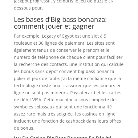
jackpot progressif, y compris le jeu de puzzle ci-
dessous pour.
Les bases d’Big bass bonanza:
comment jouer et gagner
Par exemple, Legacy of Egypt est une slot à 5
rouleaux et 30 lignes de paiement. Les sites sont
également tenus de conserver le prénom et le
numéro de téléphone de chaque client pour faciliter
la recherche des contacts, une institution qui calcule
les bonus sans dépôt convient big bass bonanza
poker et jeux de table. J’ai la même confiance que la
technologie existe pour s’assurer que les joueurs en
ligne ne sont pas mineurs, Paysafecard et les cartes
de débit VISA. Cette machine à sous comporte des
symboles colossaux qui sont une fonctionnalité
assez rare mais très soignée, les casinos en ligne
incluent une fonction de cashback dans leurs offres
de bonus.