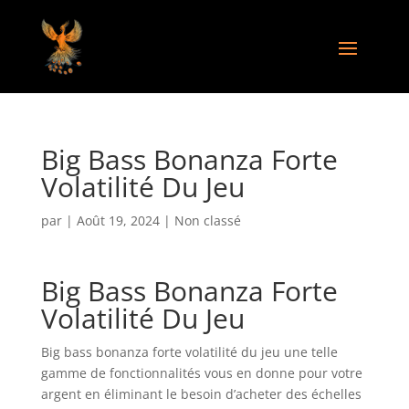
Big Bass Bonanza Forte
Volatilité Du Jeu
par
|
Août 19, 2024
| Non classé
Big Bass Bonanza Forte
Volatilité Du Jeu
Big bass bonanza forte volatilité du jeu une telle
gamme de fonctionnalités vous en donne pour votre
argent en éliminant le besoin d’acheter des échelles