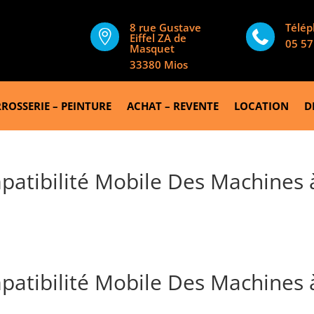
8 rue Gustave
Télé


Eiffel ZA de
05 57
Masquet
33380 Mios
ROSSERIE – PEINTURE
ACHAT – REVENTE
LOCATION
D
atibilité Mobile Des Machines 
atibilité Mobile Des Machines 