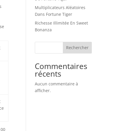
s
Multiplicateurs Aléatoires
Dans Fortune Tiger
Richesse Illimitée En Sweet
rse
Bonanza
g
Rechercher
Commentaires
récents
Aucun commentaire à
afficher.
t
ce
100