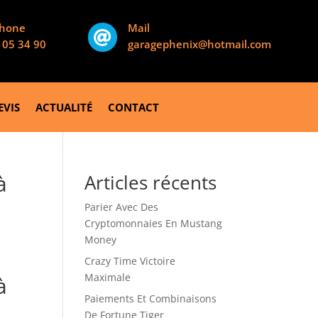
phone
Mail

 05 34 90
garagephenix@hotmail.com
EVIS
ACTUALITÉ
CONTACT
à
Articles récents
Parier Avec Des
Cryptomonnaies En Mustang
Money
Crazy Time Victoire
Maximale
à
Paiements Et Combinaisons
De Fortune Tiger