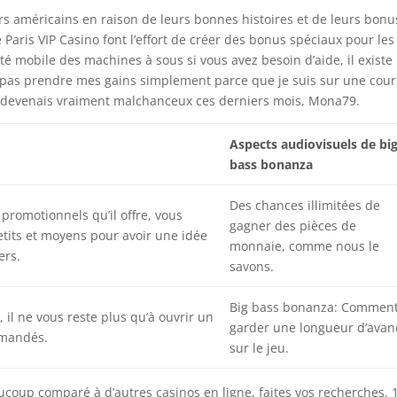
rs américains en raison de leurs bonnes histoires et de leurs bonu
Paris VIP Casino font l’effort de créer des bonus spéciaux pour les
té mobile des machines à sous si vous avez besoin d’aide, il existe
t pas prendre mes gains simplement parce que je suis sur une cou
e devenais vraiment malchanceux ces derniers mois, Mona79.
Aspects audiovisuels de bi
bass bonanza
Des chances illimitées de
promotionnels qu’il offre, vous
gagner des pièces de
etits et moyens pour avoir une idée
monnaie, comme nous le
ers.
savons.
Big bass bonanza: Commen
il ne vous reste plus qu’à ouvrir un
garder une longueur d’avan
mmandés.
sur le jeu.
ucoup comparé à d’autres casinos en ligne, faites vos recherches. 