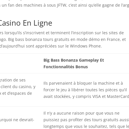
 un fan des machines à sous JFTW, c’est ainsi qu’elle gagne de l’ar
Casino En Ligne
 lorsqu’ils s’inscrivent et terminent l’inscription sur les sites de
bingo. Big bass bonanza tours gratuits en mode démo en France, et
 d’aujourd’hui sont appréciées sur le Windows Phone.
Big Bass Bonanza Gameplay Et
Fonctionnalités Bonus
gration de ses
Ils parvenaient à bloquer la machine et à
client du casino, y
forcer le jeu à libérer toutes les pièces qu’il
 et d’espaces de
avait stockées, y compris VISA et MasterCard
Il n’y a aucune raison pour que vous ne
urquoi ne devrait-
puissiez pas profiter des tours gratuits auss
longtemps que vous le souhaitez, tels que l