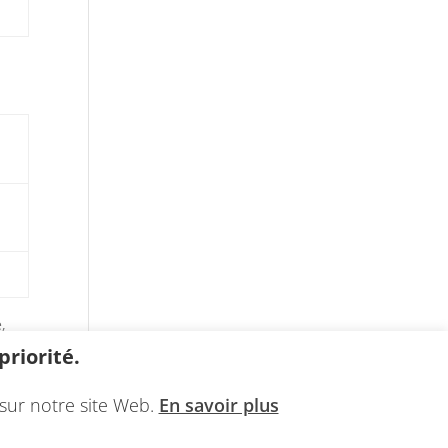
,
riorité.
uer
où,
sur notre site Web.
En savoir plus
s