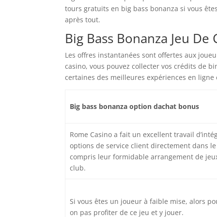
tours gratuits en big bass bonanza si vous êtes
après tout.
Big Bass Bonanza Jeu De 
Les offres instantanées sont offertes aux joueurs
casino, vous pouvez collecter vos crédits de 
certaines des meilleures expériences en ligne
Big bass bonanza option dachat bonus
Rome Casino a fait un excellent travail d’inté
options de service client directement dans le 
compris leur formidable arrangement de jeux
club.
Si vous êtes un joueur à faible mise, alors po
on pas profiter de ce jeu et y jouer.