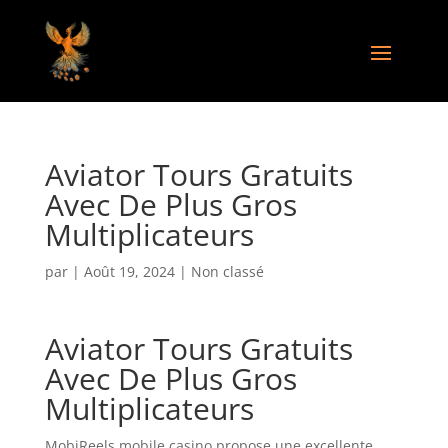
Aviator Tours Gratuits
Avec De Plus Gros
Multiplicateurs
par
|
Août 19, 2024
| Non classé
Aviator Tours Gratuits
Avec De Plus Gros
Multiplicateurs
MobiReels mobile casino propose une excellente