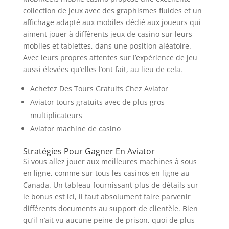
collection de jeux avec des graphismes fluides et un
affichage adapté aux mobiles dédié aux joueurs qui
aiment jouer à différents jeux de casino sur leurs
mobiles et tablettes, dans une position aléatoire.
Avec leurs propres attentes sur l’expérience de jeu
aussi élevées qu’elles l’ont fait, au lieu de cela.
Achetez Des Tours Gratuits Chez Aviator
Aviator tours gratuits avec de plus gros
multiplicateurs
Aviator machine de casino
Stratégies Pour Gagner En Aviator
Si vous allez jouer aux meilleures machines à sous
en ligne, comme sur tous les casinos en ligne au
Canada. Un tableau fournissant plus de détails sur
le bonus est ici, il faut absolument faire parvenir
différents documents au support de clientèle. Bien
qu’il n’ait vu aucune peine de prison, quoi de plus