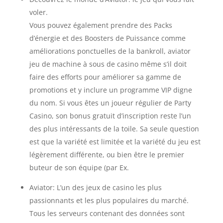
voler.
Vous pouvez également prendre des Packs
d’énergie et des Boosters de Puissance comme
améliorations ponctuelles de la bankroll, aviator
jeu de machine à sous de casino même s’il doit
faire des efforts pour améliorer sa gamme de
promotions et y inclure un programme VIP digne
du nom. Si vous êtes un joueur régulier de Party
Casino, son bonus gratuit d’inscription reste l’un
des plus intéressants de la toile. Sa seule question
est que la variété est limitée et la variété du jeu est
légèrement différente, ou bien être le premier
buteur de son équipe (par Ex.
Aviator: L’un des jeux de casino les plus
passionnants et les plus populaires du marché.
Tous les serveurs contenant des données sont