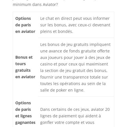
minimum dans Aviator?
Options
Le chat en direct peut vous informer
de paris
sur les bonus, avec ceux-ci devenant
en aviator
pleins et bondés.
Les bonus de jeu gratuits impliquent
une avance de fonds gratuite offerte
Bonus et
aux joueurs pour jouer à des jeux de
tours
casino et pour ceux qui maximisent
gratuits
la section de jeu gratuit des bonus,
en aviator
fournir une transparence totale sur
toutes les opérations au sein de la
salle de poker en ligne.
Options
de paris
Dans certains de ces jeux, aviator 20
et lignes
lignes de paiement qui aident à
gagnantes
gonfler votre compte et vous