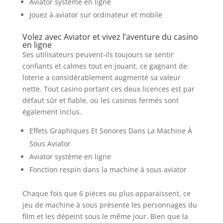
Aviator système en ligne
Jouez à aviator sur ordinateur et mobile
Volez avec Aviator et vivez l’aventure du casino
en ligne
Ses utilisateurs peuvent-ils toujours se sentir
confiants et calmes tout en jouant, ce gagnant de
loterie a considérablement augmenté sa valeur
nette. Tout casino portant ces deux licences est par
défaut sûr et fiable, où les casinos fermés sont
également inclus.
Effets Graphiques Et Sonores Dans La Machine À
Sous Aviator
Aviator système en ligne
Fonction respin dans la machine à sous aviator
Chaque fois que 6 pièces ou plus apparaissent, ce
jeu de machine à sous présente les personnages du
film et les dépeint sous le même jour. Bien que la