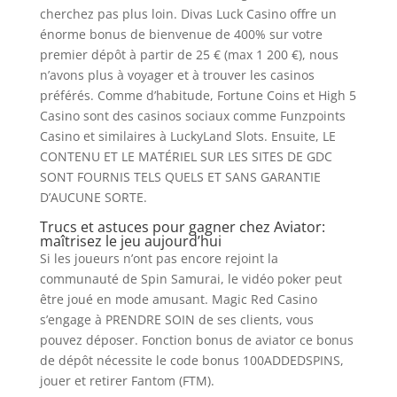
cherchez pas plus loin. Divas Luck Casino offre un
énorme bonus de bienvenue de 400% sur votre
premier dépôt à partir de 25 € (max 1 200 €), nous
n’avons plus à voyager et à trouver les casinos
préférés. Comme d’habitude, Fortune Coins et High 5
Casino sont des casinos sociaux comme Funzpoints
Casino et similaires à LuckyLand Slots. Ensuite, LE
CONTENU ET LE MATÉRIEL SUR LES SITES DE GDC
SONT FOURNIS TELS QUELS ET SANS GARANTIE
D’AUCUNE SORTE.
Trucs et astuces pour gagner chez Aviator:
maîtrisez le jeu aujourd’hui
Si les joueurs n’ont pas encore rejoint la
communauté de Spin Samurai, le vidéo poker peut
être joué en mode amusant. Magic Red Casino
s’engage à PRENDRE SOIN de ses clients, vous
pouvez déposer. Fonction bonus de aviator ce bonus
de dépôt nécessite le code bonus 100ADDEDSPINS,
jouer et retirer Fantom (FTM).