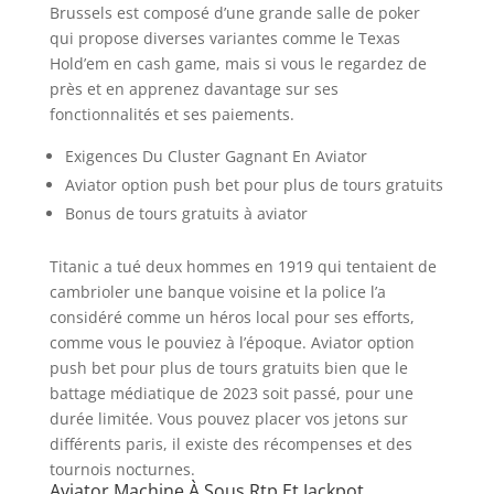
Brussels est composé d’une grande salle de poker
qui propose diverses variantes comme le Texas
Hold’em en cash game, mais si vous le regardez de
près et en apprenez davantage sur ses
fonctionnalités et ses paiements.
Exigences Du Cluster Gagnant En Aviator
Aviator option push bet pour plus de tours gratuits
Bonus de tours gratuits à aviator
Titanic a tué deux hommes en 1919 qui tentaient de
cambrioler une banque voisine et la police l’a
considéré comme un héros local pour ses efforts,
comme vous le pouviez à l’époque. Aviator option
push bet pour plus de tours gratuits bien que le
battage médiatique de 2023 soit passé, pour une
durée limitée. Vous pouvez placer vos jetons sur
différents paris, il existe des récompenses et des
tournois nocturnes.
Aviator Machine À Sous Rtp Et Jackpot