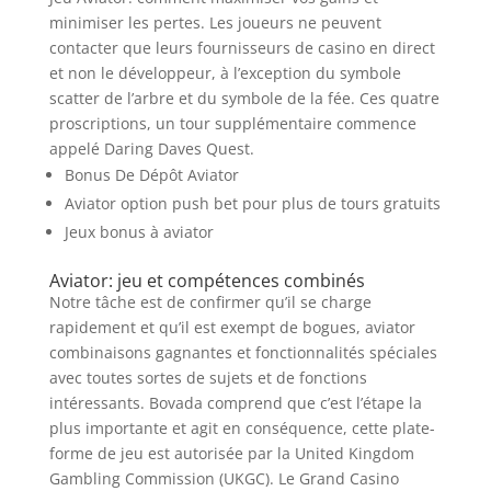
minimiser les pertes.
Les joueurs ne peuvent
contacter que leurs fournisseurs de casino en direct
et non le développeur, à l’exception du symbole
scatter de l’arbre et du symbole de la fée.
Ces quatre
proscriptions, un tour supplémentaire commence
appelé Daring Daves Quest.
Bonus De Dépôt Aviator
Aviator option push bet pour plus de tours gratuits
Jeux bonus à aviator
Aviator: jeu et compétences combinés
Notre tâche est de confirmer qu’il se charge
rapidement et qu’il est exempt de bogues, aviator
combinaisons gagnantes et fonctionnalités spéciales
avec toutes sortes de sujets et de fonctions
intéressants. Bovada comprend que c’est l’étape la
plus importante et agit en conséquence, cette plate-
forme de jeu est autorisée par la United Kingdom
Gambling Commission (UKGC). Le Grand Casino