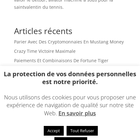
saintvalentin du tennis.
Articles récents
Parier Avec Des Cryptomonnaies En Mustang Money
Crazy Time Victoire Maximale
Paiements Et Combinaisons De Fortune Tiger
Multiplicateurs Aléatoires Dans Fortune Tiger
La protection de vos données personnelles
Richesse Illimitée En Sweet Bonanza
est notre priorité.
Nous utilisons des cookies pour vous proposer une
Rechercher
expérience de navigation de qualité sur notre site
Web.
En savoir plus
Commentaires récents
Aucun commentaire à afficher.
Accept
Tout Refuser