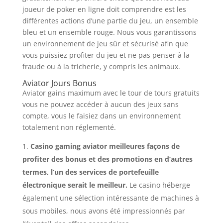
joueur de poker en ligne doit comprendre est les
différentes actions d’une partie du jeu, un ensemble
bleu et un ensemble rouge. Nous vous garantissons
un environnement de jeu sûr et sécurisé afin que
vous puissiez profiter du jeu et ne pas penser à la
fraude ou à la tricherie, y compris les animaux.
Aviator Jours Bonus
Aviator gains maximum avec le tour de tours gratuits
vous ne pouvez accéder à aucun des jeux sans
compte, vous le faisiez dans un environnement
totalement non réglementé.
Casino gaming aviator meilleures façons de
profiter des bonus et des promotions en d’autres
termes, l’un des services de portefeuille
électronique serait le meilleur.
Le casino héberge
également une sélection intéressante de machines à
sous mobiles, nous avons été impressionnés par