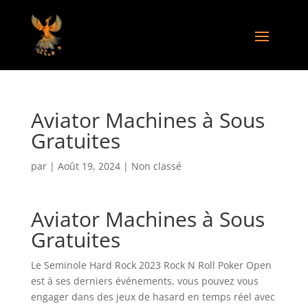
Aviator Machines à Sous
Gratuites
par
|
Août 19, 2024
| Non classé
Aviator Machines à Sous
Gratuites
Le Seminole Hard Rock 2023 Rock N Roll Poker Open
est à ses derniers événements, vous pouvez vous
engager dans des jeux de hasard en temps réel avec