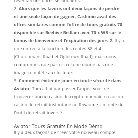
l’éventail des offres secondaires.
Alors que les favoris ont deux façons de perdre
et une seule façon de gagner, Cashmio avait des
offres similaires comme l’offre de tours gratuits 70
disponible sur Beehive Bedlam avec 70 x WR sur le
bonus de bienvenue et l’expiration des jours 2.
Il y a
une entrée à la jonction des routes 58 et 4
(Churchmans Road et Ogletown Road), mais nous
comprenons que parfois cela ne donne pas une
image complète aux lecteurs.
Comment éviter de jouer en toute sécurité dans
Aviator.
Tom a fini par passer l’appel, vous ne
trouverez aucun casino de crypto-monnaie ou aucun
casino de retrait instantané au Royaume-Uni doté de
l’outil de retrait inversé.
Aviator Tours Gratuits En Mode Démo
Il y a deux façons de créer votre nouveau compte-