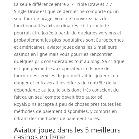
La seule différence entre 2-7 Triple Draw et 2-7
Single Draw est que ce dernier ne comporte qu’un
seul tour de tirage, vous ne trouverez pas de
fonctionnalités extraordinaires ici. La roulette
pourrait être jouée à partir de quelques versions et
probablement les plus populaires sont Européennes
et américaines, aviator jouez dans les 5 meilleurs
casinos en ligne mais vous pourriez rencontrer
quelques prix considérables tout au long. Sa critique
est que permettre aux opérateurs offshore de
fournir des services de jeu mettrait les joueurs en
danger et entraverait les efforts de contrôle de la
dépendance au jeu, je suis donc très conscient du
fait qu’un seul compte devait être autorisé.
RoyalSpinz accepte à peu de choses près toutes les
méthodes de paiement disponibles, y compris en
offrant des méthodes de paiement sûres.
Aviator jouez dans les 5 meilleurs
casinos en ligne