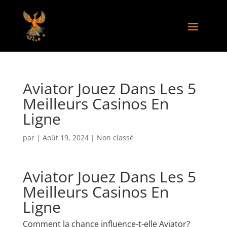
Aviator Jouez Dans Les 5
Meilleurs Casinos En
Ligne
par
|
Août 19, 2024
| Non classé
Aviator Jouez Dans Les 5
Meilleurs Casinos En
Ligne
Comment la chance influence-t-elle Aviator?