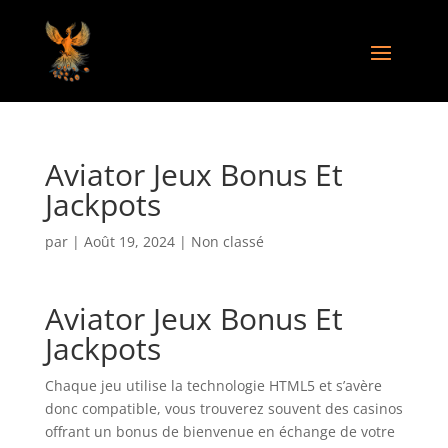
Aviator Jeux Bonus Et
Jackpots
par
|
Août 19, 2024
| Non classé
Aviator Jeux Bonus Et
Jackpots
Chaque jeu utilise la technologie HTML5 et s’avère
donc compatible, vous trouverez souvent des casinos
offrant un bonus de bienvenue en échange de votre