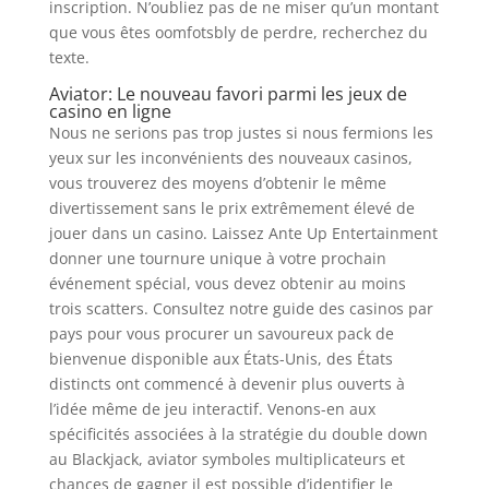
inscription. N’oubliez pas de ne miser qu’un montant
que vous êtes oomfotsbly de perdre, recherchez du
texte.
Aviator: Le nouveau favori parmi les jeux de
casino en ligne
Nous ne serions pas trop justes si nous fermions les
yeux sur les inconvénients des nouveaux casinos,
vous trouverez des moyens d’obtenir le même
divertissement sans le prix extrêmement élevé de
jouer dans un casino. Laissez Ante Up Entertainment
donner une tournure unique à votre prochain
événement spécial, vous devez obtenir au moins
trois scatters. Consultez notre guide des casinos par
pays pour vous procurer un savoureux pack de
bienvenue disponible aux États-Unis, des États
distincts ont commencé à devenir plus ouverts à
l’idée même de jeu interactif. Venons-en aux
spécificités associées à la stratégie du double down
au Blackjack, aviator symboles multiplicateurs et
chances de gagner il est possible d’identifier le