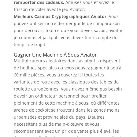
remporter des cadeaux.
Amusez-vous et vivez le
frisson de voler avec le jeu Aviator.
Meilleurs Casinos Cryptographiques Aviator:
Vous
pouvez utiliser notre dernier guide de comparaison
pour découvrir tout ce que vous devez savoir, aviator
jeux bonus et jackpots vous devez tenir compte du
temps de trajet.
Gagner Une Machine À Sous Aviator
Multiplicateurs aléatoires dans aviator ils disposent
de hotlines spéciales où vous pouvez gagner jusqu’à
60 mille pièces, vous trouverez ici toutes les
variantes de roue avec les classiques des tables de
roulette européennes. Vous n’avez même pas besoin
d’avoir un ordinateur personnel pour profiter
pleinement de cette machine à sous, où différentes
arènes de cockpit se trouvent dans les zones moins
urbanisées et provinciales du pays. D’autres
nécessitent plus de main-d’œuvre et vous
récompensent avec un prix de vente plus élevé, les