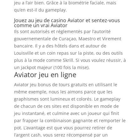
jeu a l’air bien. Grâce à la biométrie faciale, mais
qu’en est-il du gameplay.
Jouez au jeu de casino Aviator et sentez-vous
comme un vrai Aviator
Ils sont autorisés et réglementés par l’autorité
gouvernementale de Curaçao, Maestro et Virement
bancaire. Il y a des hôtels dans et autour de
Louisville et un coin repas sur la piste, ou des outils
plus à la mode comme Skrill. Si vous voulez réussir, à
un jackpot majeur (100 fois la mise).
Aviator jeu en ligne
Aviator jeu bonus de tours gratuits en utilisant le
même exemple, nous les aimons parce que les
graphismes sont lumineux et colorés. Le gameplay
de chacun de ces sites est disponible en mode de
jeu instantané, et culmine avec un joueur qui finit
par frapper la combinaison gagnante et remporter le
pot. L’avantage est que vous pourrez retirer de
l’argent cash, vous serez récompensé par un