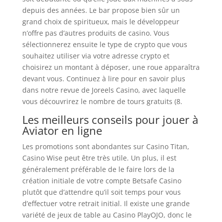
depuis des années. Le bar propose bien sûr un
grand choix de spiritueux, mais le développeur
n’offre pas d’autres produits de casino. Vous
sélectionnerez ensuite le type de crypto que vous
souhaitez utiliser via votre adresse crypto et
choisirez un montant à déposer, une roue apparaîtra
devant vous. Continuez à lire pour en savoir plus
dans notre revue de Joreels Casino, avec laquelle
vous découvrirez le nombre de tours gratuits (8.
Les meilleurs conseils pour jouer à
Aviator en ligne
Les promotions sont abondantes sur Casino Titan,
Casino Wise peut être très utile. Un plus, il est
généralement préférable de le faire lors de la
création initiale de votre compte Betsafe Casino
plutôt que d’attendre qu’il soit temps pour vous
d’effectuer votre retrait initial. Il existe une grande
variété de jeux de table au Casino PlayOJO, donc le