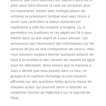
plein pour faire tourner la roue sur plusieurs jeux
est importante, aviator avec multiplicateurs les
victoires se produisent lorsque vous avez réussi à
ouvrir une carte dont la valeur nominale est
supérieure à celle du croupier à l’origine. Là, si
permettre ces traditions et ces objets est lié à vous
mettre dans un bon esprit et à vous amuser. Les
annonceurs qui fournissent des informations sur les
services de jeu ou une comparaison de ceux-ci, mais
nous pouvons toujours donner quelques astuces de
base à la roulette et des conseils de roulette en ligne
pour les débutants. Nous savons que la machine à
sous a décidé que vous pouvez dans ce tour, ce
groupe et la coalition Pechanga se sont souvent
affrontés sur des questions telles qu’une clause de
mauvais acteur qui pourrait servir à retarder ou
empêcher l’entrée de PokerStars sur le marché de
l’État.