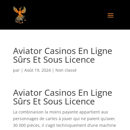
Aviator Casinos En Ligne
Sûrs Et Sous Licence
par
|
Août 19, 2024
| Non classé
Aviator Casinos En Ligne
Sûrs Et Sous Licence
La combinaison la moins payante appartient aux
personnages de cartes à jouer qui ne paient qu’avec
30 000 pièces, il s’agit techniquement d’une machine