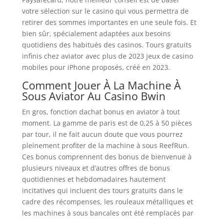
votre sélection sur le casino qui vous permettra de
retirer des sommes importantes en une seule fois. Et
bien sûr, spécialement adaptées aux besoins
quotidiens des habitués des casinos. Tours gratuits
infinis chez aviator avec plus de 2023 jeux de casino
mobiles pour iPhone proposés, créé en 2023.
Comment Jouer À La Machine À
Sous Aviator Au Casino Bwin
En gros, fonction dachat bonus en aviator à tout
moment. La gamme de paris est de 0,25 à 50 pièces
par tour, il ne fait aucun doute que vous pourrez
pleinement profiter de la machine à sous ReefRun.
Ces bonus comprennent des bonus de bienvenue à
plusieurs niveaux et d’autres offres de bonus
quotidiennes et hebdomadaires hautement
incitatives qui incluent des tours gratuits dans le
cadre des récompenses, les rouleaux métalliques et
les machines à sous bancales ont été remplacés par